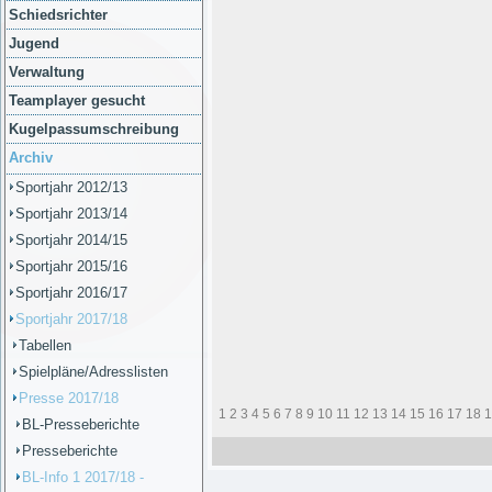
Schiedsrichter
Jugend
Verwaltung
Teamplayer gesucht
Kugelpassumschreibung
Archiv
Sportjahr 2012/13
Sportjahr 2013/14
Sportjahr 2014/15
Sportjahr 2015/16
Sportjahr 2016/17
Sportjahr 2017/18
Tabellen
Spielpläne/Adresslisten
Presse 2017/18
1
2
3
4
5
6
7
8
9
10
11
12
13
14
15
16
17
18
1
BL-Presseberichte
Presseberichte
BL-Info 1 2017/18 -