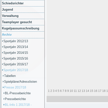
Schiedsrichter
Jugend
Verwaltung
Teamplayer gesucht
Kugelpassumschreibung
Archiv
Sportjahr 2012/13
Sportjahr 2013/14
Sportjahr 2014/15
Sportjahr 2015/16
Sportjahr 2016/17
Sportjahr 2017/18
Tabellen
Spielpläne/Adresslisten
Presse 2017/18
1
2
3
4
5
6
7
8
9
10
11
12
13
14
15
16
17
18
1
BL-Presseberichte
Presseberichte
BL-Info 1 2017/18 -