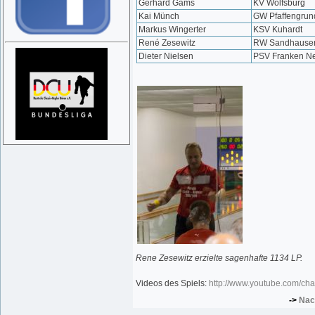
Gerhard Gams
KV Wolfsburg
Kai Münch
GW Pfaffengrun
Markus Wingerter
KSV Kuhardt
René Zesewitz
RW Sandhause
Dieter Nielsen
PSV Franken Ne
Rene Zesewitz erzielte sagenhafte 1134 LP.
Videos des Spiels:
http://www.youtube.com/c
->
Nac