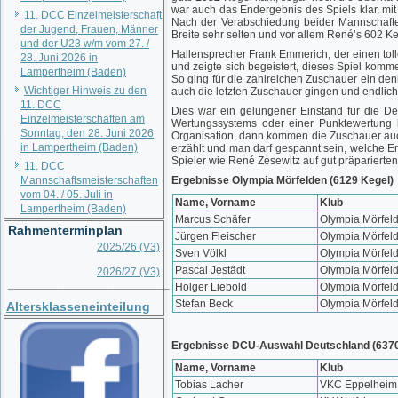
war auch das Endergebnis des Spiels klar, m
11. DCC Einzelmeisterschaft
Nach der Verabschiedung beider Mannschafte
der Jugend, Frauen, Männer
Breite sehr selten und vor allem René’s 602 
und der U23 w/m vom 27. /
Hallensprecher Frank Emmerich, der einen toll
28. Juni 2026 in
und zeigte sich begeistert, dieses Spiel komm
Lampertheim (Baden)
So ging für die zahlreichen Zuschauer ein de
Wichtiger Hinweis zu den
auch die letzten Zuschauer gingen und endlich
11. DCC
Dies war ein gelungener Einstand für die Deu
Einzelmeisterschaften am
Wertungssystems oder einer Punktewertung b
Sonntag, den 28. Juni 2026
Organisation, dann kommen die Zuschauer auch
in Lampertheim (Baden)
erzählt und man darf gespannt sein, welche 
Spieler wie René Zesewitz auf gut präparierte
11. DCC
Mannschaftsmeisterschaften
Ergebnisse Olympia Mörfelden (6129 Kegel)
vom 04. / 05. Juli in
Name, Vorname
Klub
Lampertheim (Baden)
Marcus Schäfer
Olympia Mörfel
Rahmenterminplan
Jürgen Fleischer
Olympia Mörfel
2025/26 (V3)
Sven Völkl
Olympia Mörfel
Pascal Jestädt
Olympia Mörfel
2026/27 (V3)
__________________________
Holger Liebold
Olympia Mörfel
Stefan Beck
Olympia Mörfel
Altersklasseneinteilung
Ergebnisse DCU-Auswahl Deutschland (6370
Name, Vorname
Klub
Tobias Lacher
VKC Eppelheim