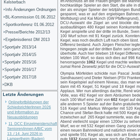
Im Anschluss an die Frauen gingen die Männ
Kelsterbach
hochkarätige Spieler an den Start, die alle 
Info Änderungen Ordnungen
der als einziger Spieler der letztjährigen B
gespannt, was er auf den ergiebigen Bahnen
BL-Kommission 01.06.2012
Wolfsburg) und Kai Münch (GW Pfaffengrund), 
DCU-Auswahl die Zügel an und blockte die 
Sportkonferenz 01.06.2012
ausbaufähigen 480 Kegel seinen Konkurrenten
Kegel anspielte und der dritte im Bunde, Sven
Presse/Berichte 2012/13
100 Wurf schon mit 91 Kegel zurück. Konnte
Ergebnisdienst DM 2013
Kegel, was noch deutlich Luft nach oben lässt
Differenz bestand. Auch Jürgen Fleischer leg
Sportjahr 2013/14
hingegen zeigte auf der dritten Bahn sein gan
überholte. Auch hier blieben 18 Kegel Differe
Sportjahr 2014/15
letzten 100 Wurf, so dass sich dies auf 998 
Sportjahr 2015/16
hervorragende
1062
Kegel und machte weitere
zumal René Zesewitz jetzt für die DCU-Auswahl
Sportjahr 2016/17
Olympia Mörfelden schickte nun Pascal Jest
Sportjahr 2017/18
Sandhausen) und Dieter Nielsen (PSV Franken 
sein Kegelspiel auf einem Niveau, das man wo
DKB
dann mit 45 Kegel, 51 Kegel und 18 Kegel m
Applaus. Wer nun allerdings dachte, René würd
Letzte Änderungen
Volle, was 492 Kegel vor dem Abräumen bedeu
nach 100 Wurf eine Zahl von
602
Kegel auf de
Onlinefortbildungen der
alle anderen 5 Spieler auf der Bahn gratulie
SchiedsrichterInnen 2026
516 Kegel und Markus Wingerter mit 520 Kege
und Information zu
Chance und Stefan Beck hatte mit 500 Kegel g
Neuausbildungen
inzwischen auf 265 Kegel summierte, was die
Abend vielleicht sogar einen 1200er zu sehe
11. DCC Einzelmeisterschaft
Wurf, wo er mit 532 Kegel einen Gang zurücksc
Senioren/innen A/B/C vom
einen neuen Bahnrekord und natürlich einen in
13. / 14. Juni 2026 in
und spielte 551 Kegel ab, was sich am Ende a
Lampertheim (Baden)
gute
1032
Kegel kam, sogar noch die Oberhand