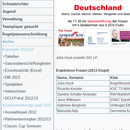
Schiedsrichter
Jugend
Verwaltung
Teamplayer gesucht
Kugelpassumschreibung
Archiv
Sportjahr 2012/13
Tabellen
Julia Hock erzielte 541 LP.
Saisonübersicht/Ranglisten
Einzelstatistik (Excel)
Ergebnisse Frauen (2813 Kegel)
DM 2013
Name, Vorname
Klub
Julia Hock
Kegelfreund
Spielpläne
Ricarda Kessler
KSC 73 Mör
Adresslisten
Sandra Schäfer Alvarado
RW Walldorf
DCU-Pokal 2012/13
Jana Wittmann
DSKC Eppe
Saisoneröffnungsspiel 2012
Gabriele Bergholz
Vollkugel Et
Manuela App
Germania Ka
Auswahlspiel 2012
Rahmenterminplan 2012/13
Classic Cup Senioren