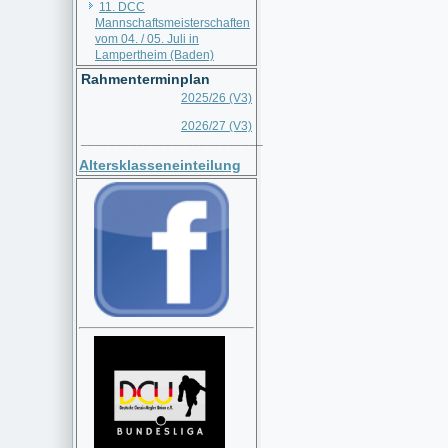
11. DCC
Mannschaftsmeisterschaften
vom 04. / 05. Juli in
Lampertheim (Baden)
Rahmenterminplan
2025/26 (V3)
2026/27 (V3)
__________________________
Altersklasseneinteilung