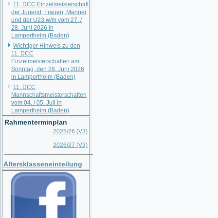
11. DCC Einzelmeisterschaft
der Jugend, Frauen, Männer
und der U23 w/m vom 27. /
28. Juni 2026 in
Lampertheim (Baden)
Wichtiger Hinweis zu den
11. DCC
Einzelmeisterschaften am
Sonntag, den 28. Juni 2026
in Lampertheim (Baden)
11. DCC
Mannschaftsmeisterschaften
vom 04. / 05. Juli in
Lampertheim (Baden)
Rahmenterminplan
2025/26 (V3)
2026/27 (V3)
__________________________
Altersklasseneinteilung