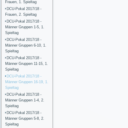
Frauen, 1. Spieltag
DCU-Pokal 2017/18 -
Frauen, 2. Spieltag
DCU-Pokal 2017/18 -
Männer Gruppen 1-5, 1.
Spieltag
DCU-Pokal 2017/18 -
Männer Gruppen 6-10, 1.
Spieltag
DCU-Pokal 2017/18 -
Männer Gruppen 11-15, 1.
Spieltag
DCU-Pokal 2017/18 -
Männer Gruppen 16-19, 1.
Spieltag
DCU-Pokal 2017/18 -
Männer Gruppen 1-4, 2.
Spieltag
DCU-Pokal 2017/18 -
Männer Gruppen 5-8, 2.
Spieltag