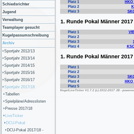
Schiedsrichter
Jugend
Verwaltung
Teamplayer gesucht
Kugelpassumschreibung
Archiv
Sportjahr 2012/13
Sportjahr 2013/14
Sportjahr 2014/15
Sportjahr 2015/16
Sportjahr 2016/17
Sportjahr 2017/18
Tabellen
Spielpläne/Adresslisten
Presse 2017/18
LiveTicker
DCU-Pokal
DCU-Pokal 2017/18 -