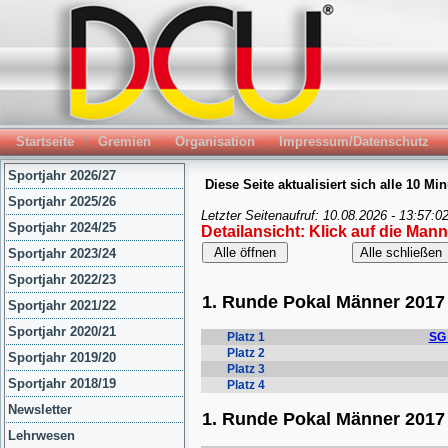
Startseite
Gremien
Organisation
Impressum/Datenschutz
Sportjahr 2026/27
Sportjahr 2025/26
Sportjahr 2024/25
Sportjahr 2023/24
Sportjahr 2022/23
Sportjahr 2021/22
Sportjahr 2020/21
Sportjahr 2019/20
Sportjahr 2018/19
Newsletter
Lehrwesen