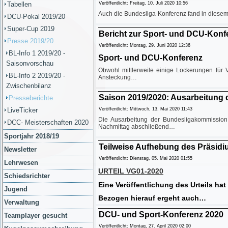
Tabellen
Veröffentlicht: Freitag, 10. Juli 2020 10:56
Auch die Bundesliga-Konferenz fand in diesem 
DCU-Pokal 2019/20
Super-Cup 2019
Bericht zur Sport- und DCU-Konf
Presse 2019/20
Veröffentlicht: Montag, 29. Juni 2020 12:36
BL-Info 1 2019/20 -
Sport- und DCU-Konferenz
Saisonvorschau
Obwohl mittlerweile einige Lockerungen für 
BL-Info 2 2019/20 -
Ansteckung…
Zwischenbilanz
Saison 2019/2020: Ausarbeitung
Presseberichte
LiveTicker
Veröffentlicht: Mittwoch, 13. Mai 2020 11:43
Die Ausarbeitung der Bundesligakommission
DCC- Meisterschaften 2020
Nachmittag abschließend…
Sportjahr 2018/19
Teilweise Aufhebung des Präsid
Newsletter
Veröffentlicht: Dienstag, 05. Mai 2020 01:55
Lehrwesen
URTEIL VG01-2020
Schiedsrichter
Eine Veröffentlichung des Urteils ha
Jugend
Bezogen hierauf ergeht auch…
Verwaltung
DCU- und Sport-Konferenz 2020
Teamplayer gesucht
Veröffentlicht: Montag, 27. April 2020 02:00