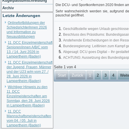
Kugelpassumschreibung
Die DCU- und Sportkonfernzen 2020 finden am 
Archiv
Sehr wahrscheinlich werden sie, aufgrund de
Letzte Änderungen
pauschal geöffnet.
Onlinefortbildungen der
SchiedsrichterInnen 2026
Geschäftsstelle wegen Urlaub geschlosse
und Information zu
Beschluss des Präsidiums: Bundesligas
Neuausbildungen
Anstehende Entscheidungen in den Resso
11. DCC Einzelmeisterschaft
Bundesregierung: Leitlinien zum Kampf 
Senioren/innen A/B/C vom
13. / 14. Juni 2026 in
Abgesagt: DCU goes Digital – Ihr gestaltet
Lampertheim (Baden)
ACHTUNG: Aussetzung des Bundesligaspi
11. DCC Einzelmeisterschaft
Seite 1 von 4
der Jugend, Frauen, Männer
und der U23 w/m vom 27. /
Start
Zurück
1
2
3
4
Weite
28. Juni 2026 in
Lampertheim (Baden)
Wichtiger Hinweis zu den
11. DCC
Einzelmeisterschaften am
Sonntag, den 28. Juni 2026
in Lampertheim (Baden)
11. DCC
Mannschaftsmeisterschaften
vom 04. / 05. Juli in
Lampertheim (Baden)