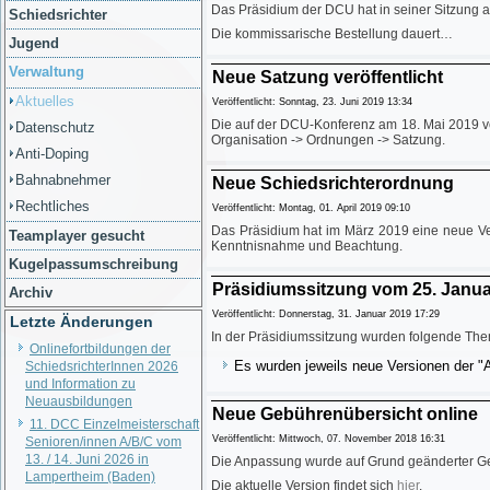
Das Präsidium der DCU hat in seiner Sitzung 
Schiedsrichter
Die kommissarische Bestellung dauert…
Jugend
Verwaltung
Neue Satzung veröffentlicht
Aktuelles
Veröffentlicht: Sonntag, 23. Juni 2019 13:34
Die auf der DCU-Konferenz am 18. Mai 2019 ver
Datenschutz
Organisation -> Ordnungen -> Satzung.
Anti-Doping
Bahnabnehmer
Neue Schiedsrichterordnung
Rechtliches
Veröffentlicht: Montag, 01. April 2019 09:10
Das Präsidium hat im März 2019 eine neue Vers
Teamplayer gesucht
Kenntnisnahme und Beachtung.
Kugelpassumschreibung
Präsidiumssitzung vom 25. Janua
Archiv
Veröffentlicht: Donnerstag, 31. Januar 2019 17:29
Letzte Änderungen
In der Präsidiumssitzung wurden folgende Th
Onlinefortbildungen der
Es wurden jeweils neue Versionen der "
SchiedsrichterInnen 2026
und Information zu
Neuausbildungen
Neue Gebührenübersicht online
11. DCC Einzelmeisterschaft
Veröffentlicht: Mittwoch, 07. November 2018 16:31
Senioren/innen A/B/C vom
13. / 14. Juni 2026 in
Die Anpassung wurde auf Grund geänderter Geb
Lampertheim (Baden)
Die aktuelle Version findet sich
hier
.