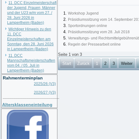
11. DCC Einzelmeisterschaft
der Jugend, Frauen, Männer
und der U23 w/m vom 27. /
Workshop Jugend
28. Juni 2026 in
Präsidiumssitzung vom 14. September 20
Lampertheim (Baden)
Sportordnungen online
Wichtiger Hinweis zu den
Präsidiumssitzung vom 28. Juli 2018
11. DCC
Verwaltungs- und Rechtsmittelgebührenüb
Einzelmeisterschaften am
Sonntag, den 28. Juni 2026
Regeln der Pressearbeit online
in Lampertheim (Baden)
Seite 1 von 3
11. DCC
Mannschaftsmeisterschaften
Start
Zurück
1
2
3
Weiter
vom 04. / 05. Juli in
Lampertheim (Baden)
Rahmenterminplan
2025/26 (V3)
2026/27 (V3)
__________________________
Altersklasseneinteilung