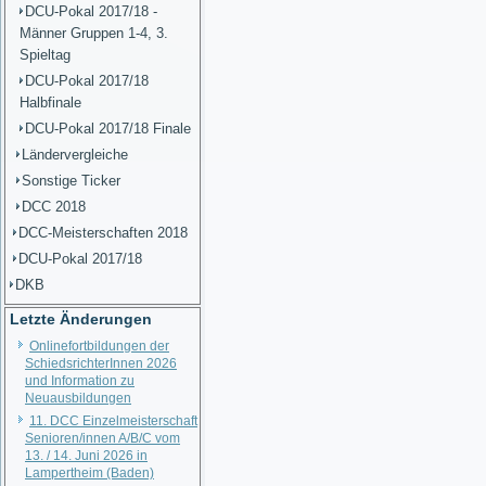
DCU-Pokal 2017/18 -
Männer Gruppen 1-4, 3.
Spieltag
DCU-Pokal 2017/18
Halbfinale
DCU-Pokal 2017/18 Finale
Ländervergleiche
Sonstige Ticker
DCC 2018
DCC-Meisterschaften 2018
DCU-Pokal 2017/18
DKB
Letzte Änderungen
Onlinefortbildungen der
SchiedsrichterInnen 2026
und Information zu
Neuausbildungen
11. DCC Einzelmeisterschaft
Senioren/innen A/B/C vom
13. / 14. Juni 2026 in
Lampertheim (Baden)