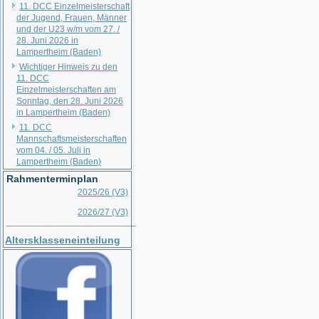
11. DCC Einzelmeisterschaft
der Jugend, Frauen, Männer
und der U23 w/m vom 27. /
28. Juni 2026 in
Lampertheim (Baden)
Wichtiger Hinweis zu den
11. DCC
Einzelmeisterschaften am
Sonntag, den 28. Juni 2026
in Lampertheim (Baden)
11. DCC
Mannschaftsmeisterschaften
vom 04. / 05. Juli in
Lampertheim (Baden)
Rahmenterminplan
2025/26 (V3)
2026/27 (V3)
__________________________
Altersklasseneinteilung