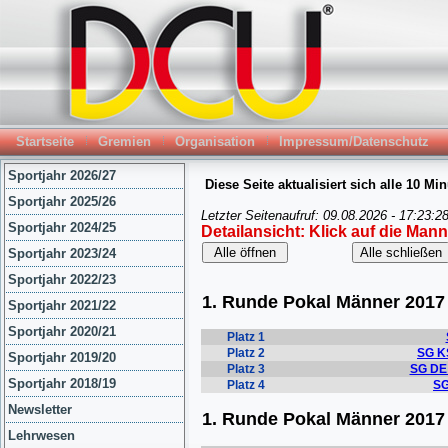
Startseite
Gremien
Organisation
Impressum/Datenschutz
Sportjahr 2026/27
Sportjahr 2025/26
Sportjahr 2024/25
Sportjahr 2023/24
Sportjahr 2022/23
Sportjahr 2021/22
Sportjahr 2020/21
Sportjahr 2019/20
Sportjahr 2018/19
Newsletter
Lehrwesen