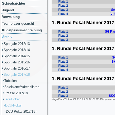
Schiedsrichter
Jugend
Verwaltung
Teamplayer gesucht
Kugelpassumschreibung
Archiv
Sportjahr 2012/13
Sportjahr 2013/14
Sportjahr 2014/15
Sportjahr 2015/16
Sportjahr 2016/17
Sportjahr 2017/18
Tabellen
Spielpläne/Adresslisten
Presse 2017/18
LiveTicker
DCU-Pokal
DCU-Pokal 2017/18 -