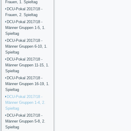
Frauen, 1. Spieltag
DCU-Pokal 2017/18 -
Frauen, 2. Spieltag
DCU-Pokal 2017/18 -
Männer Gruppen 1-5, 1.
Spieltag
DCU-Pokal 2017/18 -
Männer Gruppen 6-10, 1.
Spieltag
DCU-Pokal 2017/18 -
Männer Gruppen 11-15, 1.
Spieltag
DCU-Pokal 2017/18 -
Männer Gruppen 16-19, 1.
Spieltag
DCU-Pokal 2017/18 -
Männer Gruppen 1-4, 2.
Spieltag
DCU-Pokal 2017/18 -
Männer Gruppen 5-8, 2.
Spieltag