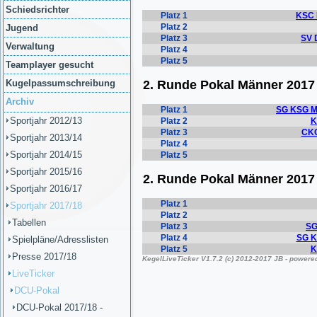
Schiedsrichter
Jugend
Verwaltung
Teamplayer gesucht
Kugelpassumschreibung
Archiv
Sportjahr 2012/13
Sportjahr 2013/14
Sportjahr 2014/15
Sportjahr 2015/16
Sportjahr 2016/17
Sportjahr 2017/18
Tabellen
Spielpläne/Adresslisten
Presse 2017/18
LiveTicker
DCU-Pokal
DCU-Pokal 2017/18 -