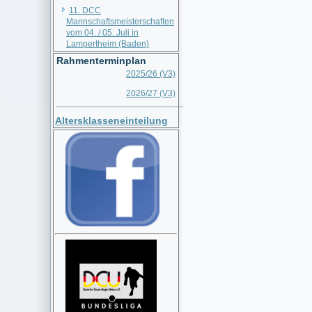
11. DCC
Mannschaftsmeisterschaften
vom 04. / 05. Juli in
Lampertheim (Baden)
Rahmenterminplan
2025/26 (V3)
2026/27 (V3)
__________________________
Altersklasseneinteilung