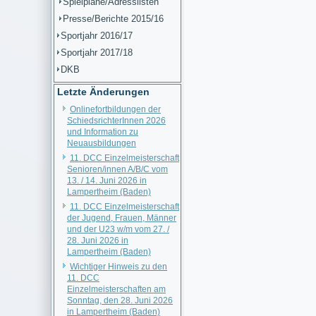
Spielpläne/Adresslisten
Presse/Berichte 2015/16
Sportjahr 2016/17
Sportjahr 2017/18
DKB
Letzte Änderungen
Onlinefortbildungen der
SchiedsrichterInnen 2026
und Information zu
Neuausbildungen
11. DCC Einzelmeisterschaft
Senioren/innen A/B/C vom
13. / 14. Juni 2026 in
Lampertheim (Baden)
11. DCC Einzelmeisterschaft
der Jugend, Frauen, Männer
und der U23 w/m vom 27. /
28. Juni 2026 in
Lampertheim (Baden)
Wichtiger Hinweis zu den
11. DCC
Einzelmeisterschaften am
Sonntag, den 28. Juni 2026
in Lampertheim (Baden)