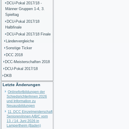
DCU-Pokal 2017/18 -
Männer Gruppen 1-4, 3.
Spieltag
DCU-Pokal 2017/18
Halbfinale
DCU-Pokal 2017/18 Finale
Ländervergleiche
Sonstige Ticker
DCC 2018
DCC-Meisterschaften 2018
DCU-Pokal 2017/18
DKB
Letzte Änderungen
Onlinefortbildungen der
SchiedsrichterInnen 2026
und Information zu
Neuausbildungen
11. DCC Einzelmeisterschaft
Senioren/innen A/B/C vom
13. / 14. Juni 2026 in
Lampertheim (Baden)