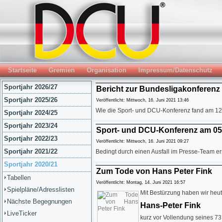
Startseite
Gremien
Organisation
Impressum/Datenschutz
Sportjahr 2026/27
Bericht zur Bundesligakonferenz 
Sportjahr 2025/26
Veröffentlicht: Mittwoch, 16. Juni 2021 13:46
Wie die Sport- und DCU-Konferenz fand am 12
Sportjahr 2024/25
Sportjahr 2023/24
Sport- und DCU-Konferenz am 05
Sportjahr 2022/23
Veröffentlicht: Mittwoch, 16. Juni 2021 09:27
Sportjahr 2021/22
Bedingt durch einen Ausfall im Presse-Team er
Sportjahr 2020/21
Zum Tode von Hans Peter Fink
Tabellen
Veröffentlicht: Montag, 14. Juni 2021 16:57
Spielpläne/Adresslisten
Mit Bestürzung haben wir he
Nächste Begegnungen
Hans-Peter Fink
LiveTicker
kurz vor Vollendung seines 7