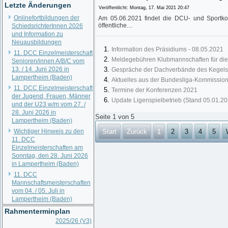
Letzte Änderungen
Veröffentlicht: Montag, 17. Mai 2021 20:47
Onlinefortbildungen der
Am 05.06.2021 findet die DCU- und Sportkon
öffentliche…
SchiedsrichterInnen 2026
und Information zu
Neuausbildungen
Information des Präsidiums - 08.05.2021
11. DCC Einzelmeisterschaft
Meldegebühren Klubmannschaften für die
Senioren/innen A/B/C vom
13. / 14. Juni 2026 in
Gespräche der Dachverbände des Kegels
Lampertheim (Baden)
Aktuelles aus der Bundesliga-Kommissio
11. DCC Einzelmeisterschaft
Termine der Konferenzen 2021
der Jugend, Frauen, Männer
Update Ligenspielbetrieb (Stand 05.01.20
und der U23 w/m vom 27. /
28. Juni 2026 in
Seite 1 von 5
Lampertheim (Baden)
Wichtiger Hinweis zu den
Start
Zurück
1
2
3
4
5
11. DCC
Einzelmeisterschaften am
Sonntag, den 28. Juni 2026
in Lampertheim (Baden)
11. DCC
Mannschaftsmeisterschaften
vom 04. / 05. Juli in
Lampertheim (Baden)
Rahmenterminplan
2025/26 (V3)