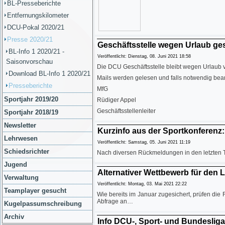
BL-Presseberichte
Entfernungskilometer
DCU-Pokal 2020/21
Presse 2020/21
Geschäftsstelle wegen Urlaub g
BL-Info 1 2020/21 -
Veröffentlicht: Dienstag, 08. Juni 2021 18:58
Saisonvorschau
Die DCU Geschäftsstelle bleibt wegen Urlaub v
Download BL-Info 1 2020/21
Mails werden gelesen und falls notwendig beant
Presseberichte
MfG
Sportjahr 2019/20
Rüdiger Appel
Geschäftsstellenleiter
Sportjahr 2018/19
Newsletter
Kurzinfo aus der Sportkonferenz: 
Lehrwesen
Veröffentlicht: Samstag, 05. Juni 2021 11:19
Schiedsrichter
Nach diversen Rückmeldungen in den letzten 
Jugend
Alternativer Wettbewerb für den L
Verwaltung
Veröffentlicht: Montag, 03. Mai 2021 22:22
Teamplayer gesucht
Wie bereits im Januar zugesichert, prüfen die
Abfrage an…
Kugelpassumschreibung
Archiv
Info DCU-, Sport- und Bundeslig