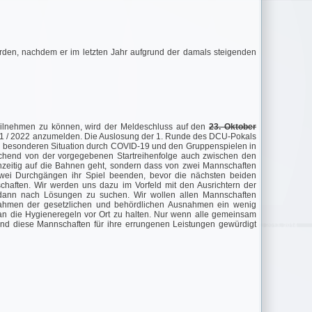
erden, nachdem er im letzten Jahr aufgrund der damals steigenden
teilnehmen zu können, wird der Meldeschluss auf den
23. Oktober
021 / 2022 anzumelden. Die Auslosung der 1. Runde des DCU-Pokals
 besonderen Situation durch COVID-19 und den Gruppenspielen in
ichend von der vorgegebenen Startreihenfolge auch zwischen den
ichzeitig auf die Bahnen geht, sondern dass von zwei Mannschaften
 zwei Durchgängen ihr Spiel beenden, bevor die nächsten beiden
chaften. Wir werden uns dazu im Vorfeld mit den Ausrichtern der
 dann nach Lösungen zu suchen. Wir wollen allen Mannschaften
 Rahmen der gesetzlichen und behördlichen Ausnahmen ein wenig
t an die Hygieneregeln vor Ort zu halten. Nur wenn alle gemeinsam
nd diese Mannschaften für ihre errungenen Leistungen gewürdigt