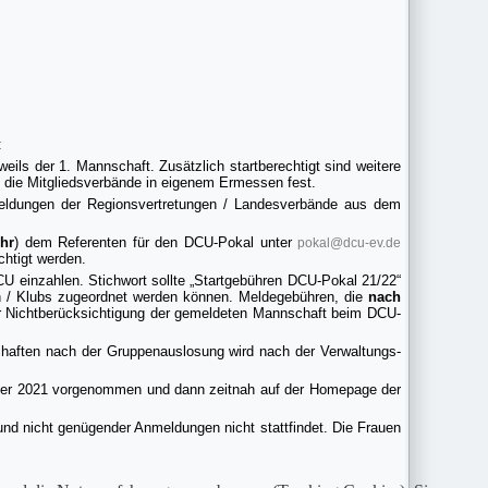
:
eils der 1. Mannschaft. Zusätzlich startberechtigt sind weitere
 die Mitgliedsverbände in eigenem Ermessen fest.
ldungen der Regionsvertretungen / Landesverbände aus dem
hr
) dem Referenten für den DCU-Pokal unter
pokal@dcu-ev.de
htigt werden.
 einzahlen. Stichwort sollte „Startgebühren DCU-Pokal 21/22“
n / Klubs zugeordnet werden können. Meldegebühren, die
nach
r Nichtberücksichtigung der gemeldeten Mannschaft beim DCU-
aften nach der Gruppenauslosung wird nach der Verwaltungs-
r 2021 vorgenommen und dann zeitnah auf der Homepage der
und nicht genügender Anmeldungen nicht stattfindet. Die Frauen