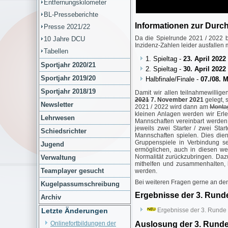
Entfernungskilometer
BL-Presseberichte
Informationen zur Durc
Presse 2021/22
Da die Spielrunde 2021 / 2022 b
10 Jahre DCU
Inzidenz-Zahlen leider ausfallen
Tabellen
1. Spieltag -
23. April 2022
Sportjahr 2020/21
2. Spieltag -
30. April 2022
Sportjahr 2019/20
Halbfinale/Finale -
07./08. M
Sportjahr 2018/19
Damit wir allen teilnahmewilli
2021
7. November 2021
gelegt, 
Newsletter
2021 / 2022 wird dann am
Montag
kleinen Anlagen werden wir Erl
Lehrwesen
Mannschaften vereinbart werden, 
jeweils zwei Starter / zwei St
Schiedsrichter
Mannschaften spielen. Dies die
Gruppenspiele in Verbindung s
Jugend
ermöglichen, auch in diesen we
Normalität zurückzubringen. Daz
Verwaltung
mithelfen und zusammenhalten, 
Teamplayer gesucht
werden.
Bei weiteren Fragen gerne an de
Kugelpassumschreibung
Ergebnisse der 3. Rund
Archiv
Letzte Änderungen
Ergebnisse der 3. Runde
Onlinefortbildungen der
Auslosung der 3. Runde