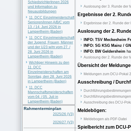
SchiedsrichterInnen 2026
Auslosung der 3. Runde der 
und Information zu
Neuausbildungen
Ergebnisse der 2. Rund
11. DCC Einzelmeisterschaft
Senioren/innen A/B/C vom
Ergebnisse der 2. Runde der
13. / 14. Juni 2026 in
Auslosung der 2. Runde
Lampertheim (Baden)
11. DCC Einzelmeisterschaft
INFO: TSV Meckesheim F
der Jugend, Frauen, Männer
INFO:
SG KSG Mainz / G
und der U23 w/m vom 27. /
INFO:
BW Geldersheim
ha
28. Juni 2026 in
Lampertheim (Baden)
Auslosung der 2. Runde der 
Wichtiger Hinweis zu den
Übersicht der Meldung
11. DCC
Einzelmeisterschaften am
Meldungen zum DCU-Pokal 2
Sonntag, den 28. Juni 2026
in Lampertheim (Baden)
Ausschreibung / Durch
11. DCC
Durchführungsbestimmungen d
Mannschaftsmeisterschaften
Durchführungsbestimmungen 
vom 04. / 05. Juli in
Lampertheim (Baden)
Ausschreibung des DCU-Poka
Rahmenterminplan
Meldebögen:
2025/26 (V3)
Meldebogen als PDF-Datei
2026/27 (V3)
__________________________
Spielbericht zum DCU-P