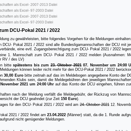
nschaften als Excel- 2007-2013 Datei
nschaften als Excel- 97-2003 Datei
nschaften als Excel- 2007-2013 Datei
nschaften als Excel- 97-2003 Datei
 zum DCU-Pokal 2021 / 2022
ung zu gewährleisten, bitte folgendes Vorgehen für die Meldungen einhalten
den DCU- Pokal 2021 / 2022 sind alle Bundesligamannschaften der DCU mit jew
verbände, eine evtl. Zugangsberechtigung zum DCU- Pokal 2021 / 2022 legen
eine 1. Mannschaft zum DCU- Pokal 2021 / 2022 melden (Ausnahmen: Me
r RV / des LV)
en bitte
spätestens bis zum
23. Oktober 2021
07. November um 24:00 U
Meldungen können leider nicht mehr für den DCU-Pokal 2021 / 2022 berücksic
von
30,00 Euro
bitte zeitnah auf das im Meldebogen angegebene Konto der DCU
ehmenden Klubs sein, damit die Meldegebühren den jeweiligen Mannschafte
 November 2021 um 24:00 Uhr
auf das Konto der DCU eingehen, führen zu
ften nach der Meldung verfällt die Meldegebühr, der Rückzug von Mannsch
ersicht der DCU geahndet (zur Zeit
150 Euro
).
tages für den DCU- Pokal 2021 / 2022 wird am
24. Oktober 2021
12. Novembe
okal 2021 / 2022 findet am
23.04.2022
(Männer) statt, da die 1. Runde aufgr
e aufgrund nicht genügender Meldungen.