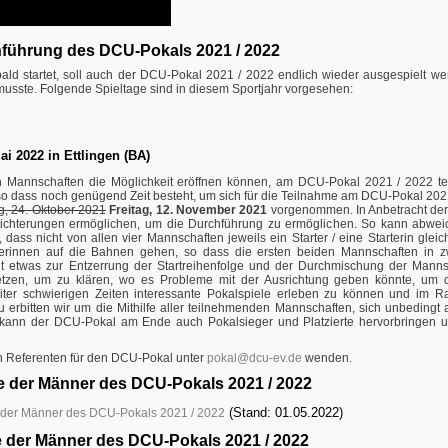
hführung des DCU-Pokals 2021 / 2022
ald startet, soll auch der DCU-Pokal 2021 / 2022 endlich wieder ausgespielt w
 musste. Folgende Spieltage sind in diesem Sportjahr vorgesehen:
ai 2022 in Ettlingen (BA)
gen Mannschaften die Möglichkeit eröffnen können, am DCU-Pokal 2021 / 2022 
so dass noch genügend Zeit besteht, um sich für die Teilnahme am DCU-Pokal 2
, 24. Oktober 2021
Freitag, 12. November 2021
vorgenommen. In Anbetracht der
eichterungen ermöglichen, um die Durchführung zu ermöglichen. So kann abwe
dass nicht von allen vier Mannschaften jeweils ein Starter / eine Starterin gle
arterinnen auf die Bahnen gehen, so dass die ersten beiden Mannschaften in
nt etwas zur Entzerrung der Startreihenfolge und der Durchmischung der Manns
etzen, um zu klären, wo es Probleme mit der Ausrichtung geben könnte, um
iter schwierigen Zeiten interessante Pokalspiele erleben zu können und im
u erbitten wir um die Mithilfe aller teilnehmenden Mannschaften, sich unbeding
kann der DCU-Pokal am Ende auch Pokalsieger und Platzierte hervorbringen u
n Referenten für den DCU-Pokal unter
pokal@dcu-ev.de
wenden.
e der Männer des DCU-Pokals 2021 / 2022
(Stand: 01.05.2022)
 der Männer des DCU-Pokals 2021 / 2022
 der Männer des DCU-Pokals 2021 / 2022