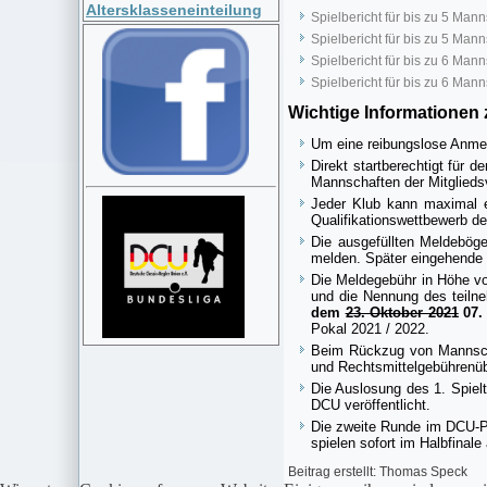
Altersklasseneinteilung
Spielbericht für bis zu 5 Man
Spielbericht für bis zu 5 Man
Spielbericht für bis zu 6 Man
Spielbericht für bis zu 6 Man
Wichtige Informationen
Um eine reibungslose Anmeld
Direkt startberechtigt für 
Mannschaften der Mitglieds
Jeder Klub kann maximal 
Qualifikationswettbewerb de
Die ausgefüllten Meldebög
melden. Später eingehende 
Die Meldegebühr in Höhe 
und die Nennung des teiln
dem
23. Oktober 2021
07.
Pokal 2021 / 2022.
Beim Rückzug von Mannscha
und Rechtsmittelgebührenüb
Die Auslosung des 1. Spiel
DCU veröffentlicht.
Die zweite Runde im DCU-P
spielen sofort im Halbfinal
Beitrag erstellt: Thomas Speck