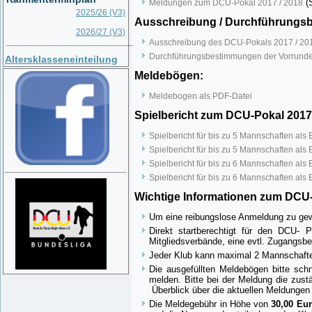
(S
Meldungen zum DCU-Pokal 2017 / 2018
2025/26 (V3)
Ausschreibung / Durchführungs
2026/27 (V3)
__________________________
Ausschreibung des DCU-Pokals 2017 / 20
Durchführungsbestimmungen der Vorrunde
Altersklasseneinteilung
Meldebögen:
Meldebogen als PDF-Datei
Spielbericht zum DCU-Pokal 2017
Spielbericht für bis zu 5 Mannschaften als
Spielbericht für bis zu 5 Mannschaften als
Spielbericht für bis zu 6 Mannschaften als
Spielbericht für bis zu 6 Mannschaften als
Wichtige Informationen zum DCU-
Um eine reibungslose Anmeldung zu gewäh
Direkt startberechtigt für den DCU- 
Mitgliedsverbände, eine evtl. Zugangsb
Jeder Klub kann maximal 2 Mannschaft
Die ausgefüllten Meldebögen bitte schn
melden. Bitte bei der Meldung die zust
Überblick über die aktuellen Meldungen
Die Meldegebühr in Höhe von
30,00 Eu