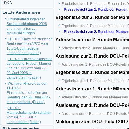
DKB
Ergebnisse der 1. Runde der Frauen des 
Pressebericht zur 1. Runde der Frauen
Letzte Änderungen
Ergebnisse zur 2. Runde der Män
Onlinefortbildungen der
SchiedsrichterInnen 2026
Ergebnisse der 2. Runde der Männer des 
und Information zu
Pressebericht zur 2. Runde der Männer
Neuausbildungen
11. DCC Einzelmeisterschaft
Adresslisten zur 2. Runde Männer
Senioren/innen A/B/C vom
Adresslisten der 2. Runde Männer / 1. Ru
13. / 14. Juni 2026 in
Lampertheim (Baden)
Auslosung zur 2. Runde DCU-Poka
11. DCC Einzelmeisterschaft
der Jugend, Frauen, Männer
Auslosung der 2. Runde des DCU-Pokals 2
und der U23 w/m vom 27. /
Ergebnisse zur 1. Runde der Män
28. Juni 2026 in
Lampertheim (Baden)
Ergebnisse der 1. Runde der Männer des 
Wichtiger Hinweis zu den
11. DCC
Adresslisten zur 1. Runde Männe
Einzelmeisterschaften am
Sonntag, den 28. Juni 2026
Adresslisten der 1. Runde der Männer de
in Lampertheim (Baden)
Auslosung zur 1. Runde DCU-Poka
11. DCC
Mannschaftsmeisterschaften
Auslosung der 1. Runde des DCU-Pokals 2
vom 04. / 05. Juli in
Meldungen zum DCU- Pokal 2017 
Lampertheim (Baden)
Rahmenterminplan