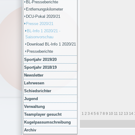
BL-Presseberichte
Entfernungskilometer
DCU-Pokal 2020/21
Presse 2020/21
BL-Info 1 2020/21 -
Saisonvorschau
Download BL-Info 1 2020/21
Presseberichte
Sportjahr 2019/20
Sportjahr 2018/19
Newsletter
Lehrwesen
Schiedsrichter
Jugend
Verwaltung
1
2
3
4
5
6
7
8
9
10
11
12
13
14
Teamplayer gesucht
Kugelpassumschreibung
Archiv