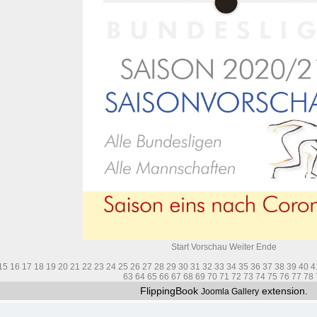
Start
Vorschau
Weiter
Ende
15
16
17
18
19
20
21
22
23
24
25
26
27
28
29
30
31
32
33
34
35
36
37
38
39
40
4
63
64
65
66
67
68
69
70
71
72
73
74
75
76
77
78
FlippingBook
extension.
Joomla Gallery