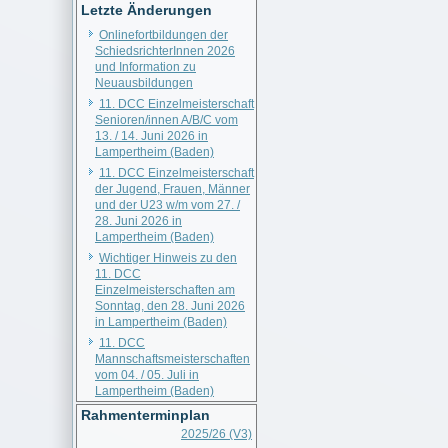
Letzte Änderungen
Onlinefortbildungen der
SchiedsrichterInnen 2026
und Information zu
Neuausbildungen
11. DCC Einzelmeisterschaft
Senioren/innen A/B/C vom
13. / 14. Juni 2026 in
Lampertheim (Baden)
11. DCC Einzelmeisterschaft
der Jugend, Frauen, Männer
und der U23 w/m vom 27. /
28. Juni 2026 in
Lampertheim (Baden)
Wichtiger Hinweis zu den
11. DCC
Einzelmeisterschaften am
Sonntag, den 28. Juni 2026
in Lampertheim (Baden)
11. DCC
Mannschaftsmeisterschaften
vom 04. / 05. Juli in
Lampertheim (Baden)
Rahmenterminplan
2025/26 (V3)