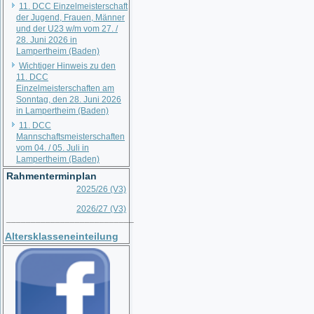
11. DCC Einzelmeisterschaft
der Jugend, Frauen, Männer
und der U23 w/m vom 27. /
28. Juni 2026 in
Lampertheim (Baden)
Wichtiger Hinweis zu den
11. DCC
Einzelmeisterschaften am
Sonntag, den 28. Juni 2026
in Lampertheim (Baden)
11. DCC
Mannschaftsmeisterschaften
vom 04. / 05. Juli in
Lampertheim (Baden)
Rahmenterminplan
2025/26 (V3)
2026/27 (V3)
__________________________
Altersklasseneinteilung