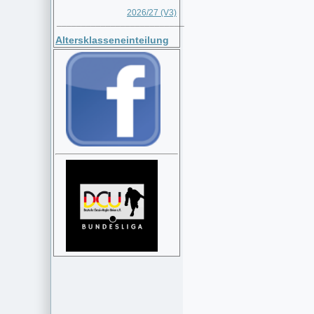
2026/27 (V3)
__________________________
Altersklasseneinteilung