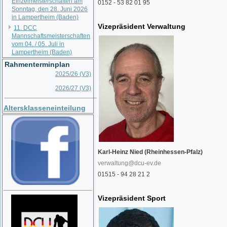
Einzelmeisterschaften am
0152 - 53 82 01 95
Sonntag, den 28. Juni 2026
in Lampertheim (Baden)
Vizepräsident Verwaltung
11. DCC
Mannschaftsmeisterschaften
vom 04. / 05. Juli in
Lampertheim (Baden)
Rahmenterminplan
2025/26 (V3)
2026/27 (V3)
__________________________
Altersklasseneinteilung
Karl-Heinz Nied (Rheinhessen-Pfalz)
verwaltung@dcu-ev.de
01515 - 94 28 21 2
Vizepräsident Sport