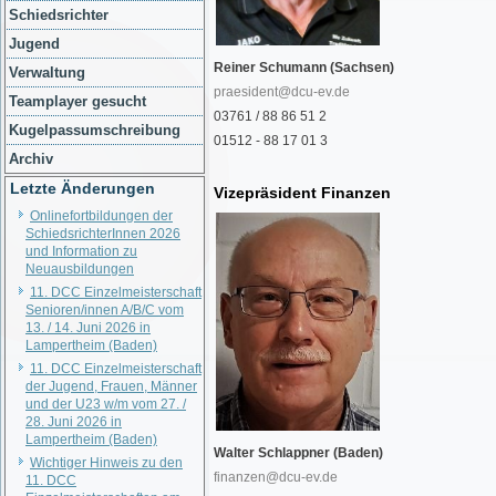
Schiedsrichter
Jugend
Reiner Schumann (Sachsen)
Verwaltung
praesident@dcu-ev.de
Teamplayer gesucht
03761 / 88 86 51 2
Kugelpassumschreibung
01512 - 88 17 01 3
Archiv
Letzte Änderungen
Vizepräsident Finanzen
Onlinefortbildungen der
SchiedsrichterInnen 2026
und Information zu
Neuausbildungen
11. DCC Einzelmeisterschaft
Senioren/innen A/B/C vom
13. / 14. Juni 2026 in
Lampertheim (Baden)
11. DCC Einzelmeisterschaft
der Jugend, Frauen, Männer
und der U23 w/m vom 27. /
28. Juni 2026 in
Lampertheim (Baden)
Walter Schlappner (Baden)
Wichtiger Hinweis zu den
finanzen@dcu-ev.de
11. DCC