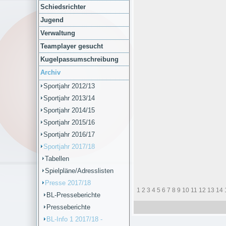
Schiedsrichter
Jugend
Verwaltung
Teamplayer gesucht
Kugelpassumschreibung
Archiv
Sportjahr 2012/13
Sportjahr 2013/14
Sportjahr 2014/15
Sportjahr 2015/16
Sportjahr 2016/17
Sportjahr 2017/18
Tabellen
Spielpläne/Adresslisten
Presse 2017/18
1
2
3
4
5
6
7
8
9
10
11
12
13
14
BL-Presseberichte
Presseberichte
BL-Info 1 2017/18 -