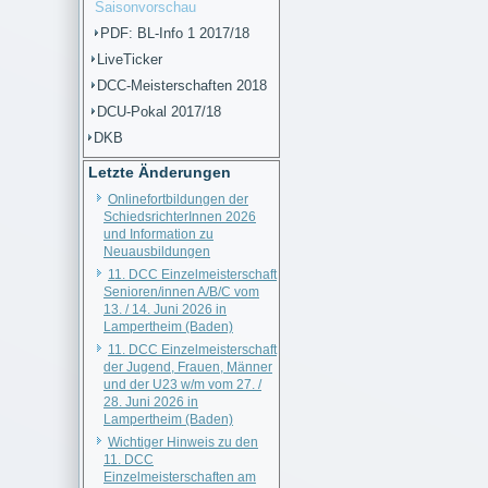
Saisonvorschau
PDF: BL-Info 1 2017/18
LiveTicker
DCC-Meisterschaften 2018
DCU-Pokal 2017/18
DKB
Letzte Änderungen
Onlinefortbildungen der
SchiedsrichterInnen 2026
und Information zu
Neuausbildungen
11. DCC Einzelmeisterschaft
Senioren/innen A/B/C vom
13. / 14. Juni 2026 in
Lampertheim (Baden)
11. DCC Einzelmeisterschaft
der Jugend, Frauen, Männer
und der U23 w/m vom 27. /
28. Juni 2026 in
Lampertheim (Baden)
Wichtiger Hinweis zu den
11. DCC
Einzelmeisterschaften am