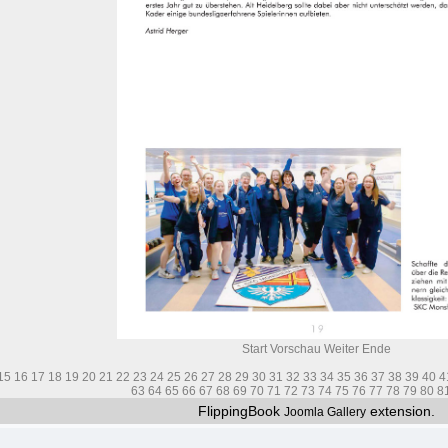
Start
Vorschau
Weiter
Ende
15
16
17
18
19
20
21
22
23
24
25
26
27
28
29
30
31
32
33
34
35
36
37
38
39
40
4
63
64
65
66
67
68
69
70
71
72
73
74
75
76
77
78
79
80
8
FlippingBook
extension.
Joomla Gallery