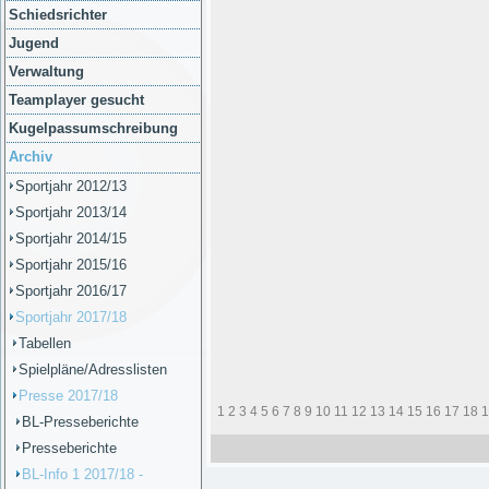
Schiedsrichter
Jugend
Verwaltung
Teamplayer gesucht
Kugelpassumschreibung
Archiv
Sportjahr 2012/13
Sportjahr 2013/14
Sportjahr 2014/15
Sportjahr 2015/16
Sportjahr 2016/17
Sportjahr 2017/18
Tabellen
Spielpläne/Adresslisten
Presse 2017/18
1
2
3
4
5
6
7
8
9
10
11
12
13
14
15
16
17
18
1
BL-Presseberichte
Presseberichte
BL-Info 1 2017/18 -