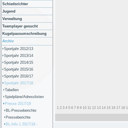
Schiedsrichter
Jugend
Verwaltung
Teamplayer gesucht
Kugelpassumschreibung
Archiv
Sportjahr 2012/13
Sportjahr 2013/14
Sportjahr 2014/15
Sportjahr 2015/16
Sportjahr 2016/17
Sportjahr 2017/18
Tabellen
Spielpläne/Adresslisten
Presse 2017/18
1
2
3
4
5
6
7
8
9
10
11
12
13
14
15
16
17
18
1
BL-Presseberichte
Presseberichte
BL-Info 1 2017/18 -