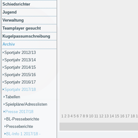
Schiedsrichter
Jugend
Verwaltung
Teamplayer gesucht
Kugelpassumschreibung
Archiv
Sportjahr 2012/13
Sportjahr 2013/14
Sportjahr 2014/15
Sportjahr 2015/16
Sportjahr 2016/17
Sportjahr 2017/18
Tabellen
Spielpläne/Adresslisten
Presse 2017/18
1
2
3
4
5
6
7
8
9
10
11
12
13
14
15
16
17
18
1
BL-Presseberichte
Presseberichte
BL-Info 1 2017/18 -