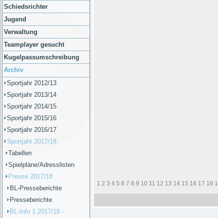
Schiedsrichter
Jugend
Verwaltung
Teamplayer gesucht
Kugelpassumschreibung
Archiv
Sportjahr 2012/13
Sportjahr 2013/14
Sportjahr 2014/15
Sportjahr 2015/16
Sportjahr 2016/17
Sportjahr 2017/18
Tabellen
Spielpläne/Adresslisten
Presse 2017/18
1
2
3
4
5
6
7
8
9
10
11
12
13
14
15
16
17
18
1
BL-Presseberichte
Presseberichte
BL-Info 1 2017/18 -