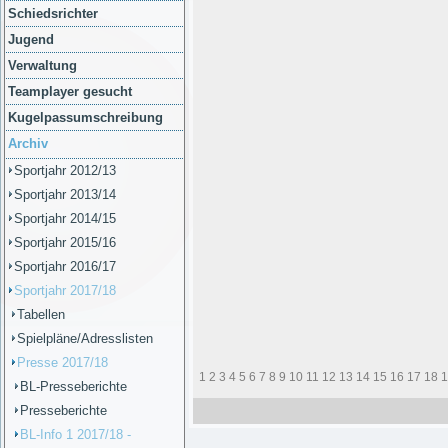
Schiedsrichter
Jugend
Verwaltung
Teamplayer gesucht
Kugelpassumschreibung
Archiv
Sportjahr 2012/13
Sportjahr 2013/14
Sportjahr 2014/15
Sportjahr 2015/16
Sportjahr 2016/17
Sportjahr 2017/18
Tabellen
Spielpläne/Adresslisten
Presse 2017/18
1
2
3
4
5
6
7
8
9
10
11
12
13
14
15
16
17
18
1
BL-Presseberichte
Presseberichte
BL-Info 1 2017/18 -