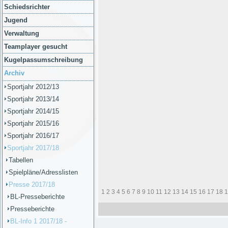
Schiedsrichter
Jugend
Verwaltung
Teamplayer gesucht
Kugelpassumschreibung
Archiv
Sportjahr 2012/13
Sportjahr 2013/14
Sportjahr 2014/15
Sportjahr 2015/16
Sportjahr 2016/17
Sportjahr 2017/18
Tabellen
Spielpläne/Adresslisten
Presse 2017/18
1
2
3
4
5
6
7
8
9
10
11
12
13
14
15
16
17
18
1
BL-Presseberichte
Presseberichte
BL-Info 1 2017/18 -