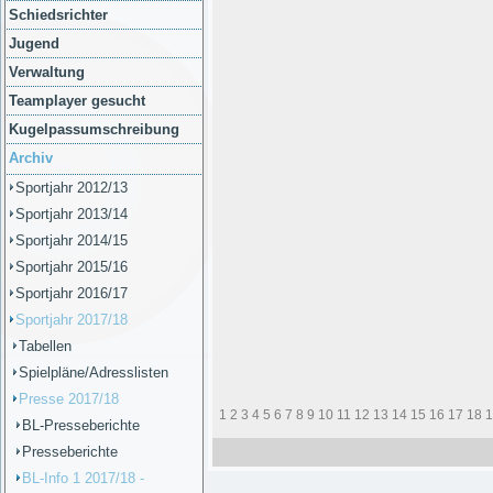
Schiedsrichter
Jugend
Verwaltung
Teamplayer gesucht
Kugelpassumschreibung
Archiv
Sportjahr 2012/13
Sportjahr 2013/14
Sportjahr 2014/15
Sportjahr 2015/16
Sportjahr 2016/17
Sportjahr 2017/18
Tabellen
Spielpläne/Adresslisten
Presse 2017/18
1
2
3
4
5
6
7
8
9
10
11
12
13
14
15
16
17
18
1
BL-Presseberichte
Presseberichte
BL-Info 1 2017/18 -