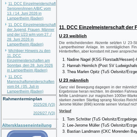
11. DCC Einzelmeisterschaft
Senioren/innen A/B/C vom
13. / 14. Juni 2026 in
Lampertheim (Baden)
11. DCC Einzelmeisterschaft
11. DCC Einzelmeisterschaft der
der Jugend, Frauen, Männer
und der U23 w/m vom 27. /
U 23 weiblich
28. Juni 2026 in
Die entscheidenden Akzente setzten U 23-St
Lampertheim (Baden)
Lampertheimer Anlage. Im sonntäglichen Fi
Wichtiger Hinweis zu den
Hintertreffen, aber konstant mit zwei ansprech
11. DCC
Nadine Nagel (KSG Florstadt/Hessen) 
Einzelmeisterschaften am
Sonntag, den 28. Juni 2026
Hannah Heimlich (Post SV Ludwigshafe
in Lampertheim (Baden)
Thea Marlen Opitz (TuS Oelsnitz/Erzg
11. DCC
U 23 männlich
Mannschaftsmeisterschaften
vom 04. / 05. Juli in
Ganz viel Bewegung dagegen in der männlichen
Lampertheim (Baden)
Ergebnisse heran reichten. Im direkten Fahrwa
fehlte Landmann zur magischen 1000er-Marke, 
Rahmenterminplan
starken zweiten Starttag sprang Nicolas Reich
Jerome Müller (896) konnte seinen Vorlauf nic
2025/26 (V3)
Vorlauf
2026/27 (V3)
__________________________
Tom Schröter (TuS Oelsnitz/Erzgebirg
Altersklasseneinteilung
Lee-Jerome Müller (TuS Oelsnitz/Erzg
Bastian Landmann (CKC Morenden Bayr