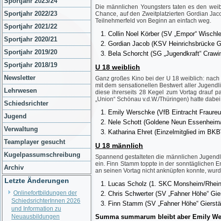
Sportjahr 2023/24
Die männlichen Youngsters taten es den weibl
Sportjahr 2022/23
Chance, auf den Zweitplatzierten Gordian Jaco
Teilnehmerfeld von Beginn an einfach weg.
Sportjahr 2021/22
Collin Noel Körber (SV „Empor“ Wischl
Sportjahr 2020/21
Gordian Jacob (KSV Heinrichsbrücke G
Sportjahr 2019/20
Bela Schorcht (SG „Jugendkraft“ Crawi
Sportjahr 2018/19
U 18 weiblich
Newsletter
Ganz großes Kino bei der U 18 weiblich: nach 
mit dem sensationellen Bestwert aller Jugend
Lehrwesen
diese ihrerseits 28 Kegel zum Vortag drauf p
„Union“ Schönau v.d.W./Thüringen) hatte dabe
Schiedsrichter
Emily Werschke (VfB Eintracht Fraure
Jugend
Nele Schott (Goldene Neun Essenheim/
Verwaltung
Katharina Ehret (Einzelmitglied im BK
Teamplayer gesucht
U 18 männlich
Kugelpassumschreibung
Spannend gestalteten die männlichen Jugendli
ein. Finn Stamm toppte in der sonntäglichen 
Archiv
an seinen Vortag nicht anknüpfen konnte, wurde
Letzte Änderungen
Lucas Scholz (1. SKC Monsheim/Rhein
Onlinefortbildungen der
Chris Schwerter (SV „Fahner Höhe“ Gie
SchiedsrichterInnen 2026
Finn Stamm (SV „Fahner Höhe“ Gierstä
und Information zu
Neuausbildungen
Summa summarum bleibt aber Emily Wersch