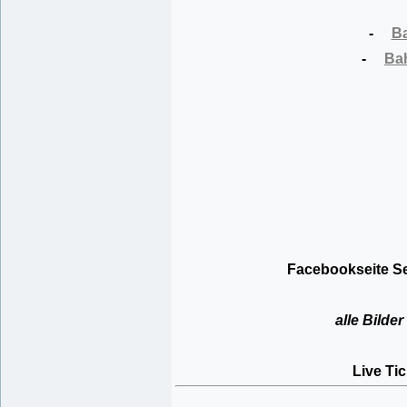
-
Ba
-
Bah
Facebookseite Se
alle Bild
Live T