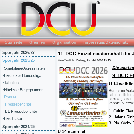
Startseite
Gremien
Organisation
Impressum/Datenschutz
Sportjahr 2026/27
11. DCC Einzelmeisterschaft der 
Sportjahr 2025/26
Veröffentlicht: Freitag, 29. Mai 2026 13:15
Die
besten
Spielpläne/Adresslisten
9. DCC E
Liveticker Bundesliga
Tabellen
U 14 weiblic
Nächste Begegnungen
Bereits im Vorl
schloss Helena
Presse
samstäglichen 
konnte. Mit zwe
Presseberichte
Caitlin El
BL-Presseberichte
Helena Rinh
LiveTicker
Pia Köchy (
Sportjahr 2024/25
U 14 männlich