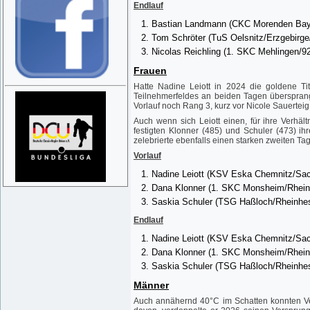
Endlauf
Bastian Landmann (CKC Morenden Bayr
Tom Schröter (TuS Oelsnitz/Erzgebirg
Nicolas Reichling (1. SKC Mehlingen/9
Frauen
Hatte Nadine Leiott in 2024 die goldene Ti
Teilnehmerfeldes an beiden Tagen übersprang 
Vorlauf noch Rang 3, kurz vor Nicole Sauerteig
Auch wenn sich Leiott einen, für ihre Verhäl
festigten Klonner (485) und Schuler (473) 
zelebrierte ebenfalls einen starken zweiten Tag
Vorlauf
Nadine Leiott (KSV Eska Chemnitz/Sa
Dana Klonner (1. SKC Monsheim/Rhein
Saskia Schuler (TSG Haßloch/Rheinhes
Endlauf
Nadine Leiott (KSV Eska Chemnitz/Sa
Dana Klonner (1. SKC Monsheim/Rhein
Saskia Schuler (TSG Haßloch/Rheinhes
Männer
Auch annähernd 40°C im Schatten konnten Vei