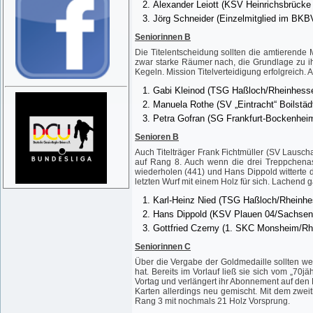
Alexander Leiott (KSV Heinrichsbrück
Jörg Schneider (Einzelmitglied im BKB
Seniorinnen B
Die Titelentscheidung sollten die amtierende
zwar starke Räumer nach, die Grundlage zu ih
Kegeln. Mission Titelverteidigung erfolgreich. A
Gabi Kleinod (TSG Haßloch/Rheinhesse
Manuela Rothe (SV „Eintracht“ Boilstäd
Petra Gofran (SG Frankfurt-Bockenhei
Senioren B
Auch Titelträger Frank Fichtmüller (SV Lausc
auf Rang 8. Auch wenn die drei Treppchenaspi
wiederholen (441) und Hans Dippold witterte 
letzten Wurf mit einem Holz für sich. Lachend
Karl-Heinz Nied (TSG Haßloch/Rheinhe
Hans Dippold (KSV Plauen 04/Sachsen
Gottfried Czerny (1. SKC Monsheim/Rh
Seniorinnen C
Über die Vergabe der Goldmedaille sollten we
hat. Bereits im Vorlauf ließ sie sich vom „70j
Vortag und verlängert ihr Abonnement auf den 
Karten allerdings neu gemischt. Mit dem zweit
Rang 3 mit nochmals 21 Holz Vorsprung.