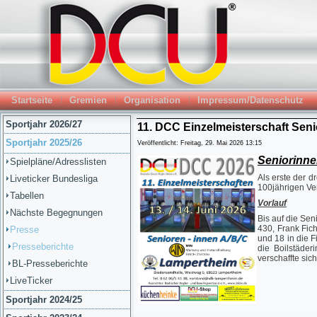
Startseite
Gremien
Organisation
Impressum/Datenschutz
Sportjahr 2026/27
11. DCC Einzelmeisterschaft Seni
Sportjahr 2025/26
Veröffentlicht: Freitag, 29. Mai 2026 13:15
Seniorinne
Spielpläne/Adresslisten
Als erste der d
Liveticker Bundesliga
100jährigen Ve
Tabellen
Vorlauf
Nächste Begegnungen
Bis auf die Sen
430, Frank Fic
Presse
und 18 in die F
Presseberichte
die Boilstäder
verschaffte sic
BL-Presseberichte
LiveTicker
Sportjahr 2024/25