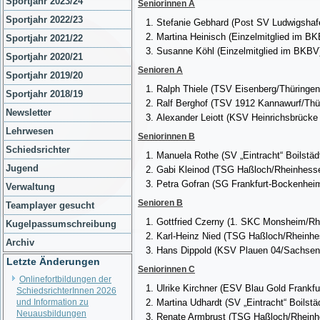
Sportjahr 2023/24
Seniorinnen A
Sportjahr 2022/23
Stefanie Gebhard (Post SV Ludwigshaf
Martina Heinisch (Einzelmitglied im B
Sportjahr 2021/22
Susanne Köhl (Einzelmitglied im BKBV
Sportjahr 2020/21
Senioren A
Sportjahr 2019/20
Ralph Thiele (TSV Eisenberg/Thüringen
Sportjahr 2018/19
Ralf Berghof (TSV 1912 Kannawurf/Thü
Newsletter
Alexander Leiott (KSV Heinrichsbrücke
Lehrwesen
Seniorinnen B
Schiedsrichter
Manuela Rothe (SV „Eintracht“ Boilstäd
Jugend
Gabi Kleinod (TSG Haßloch/Rheinhesse
Petra Gofran (SG Frankfurt-Bockenhei
Verwaltung
Senioren B
Teamplayer gesucht
Gottfried Czerny (1. SKC Monsheim/Rh
Kugelpassumschreibung
Karl-Heinz Nied (TSG Haßloch/Rheinhe
Archiv
Hans Dippold (KSV Plauen 04/Sachsen
Letzte Änderungen
Seniorinnen C
Onlinefortbildungen der
Ulrike Kirchner (ESV Blau Gold Frankf
SchiedsrichterInnen 2026
und Information zu
Martina Udhardt (SV „Eintracht“ Boilstä
Neuausbildungen
Renate Armbrust (TSG Haßloch/Rheinh