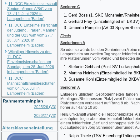
11. DCC Einzelmeisterschaft
Senioren C
Senioren/innen A/B/C vom
13. / 14. Juni 2026 in
Gerd Böss (1. SKC Monsheim/Rheinhes
Lampertheim (Baden)
Gerhard Frey (Einzelmitglied im BKBV)
11. DCC Einzelmeisterschaft
Umberto Pompilio (AV 03 Speyer/Rhein
der Jugend, Frauen, Männer
und der U23 w/m vom 27. /
Finals
28. Juni 2026 in
Seniorinnen A
Lampertheim (Baden)
So oder so würde bei den Seniorinnen A eine n
Wichtiger Hinweis zu den
Lampertheim am zweiten Tag sogar fehlerfrei u
11. DCC
ihre Platzierungen vom Vortag und belegten di
Einzelmeisterschaften am
Stefanie Gebhard (Post SV Ludwigshaf
Sonntag, den 28. Juni 2026
in Lampertheim (Baden)
Martina Heinisch (Einzelmitglied im B
11. DCC
Susanne Köhl (Einzelmitglied im BKBV
Mannschaftsmeisterschaften
Senioren A
vom 04. / 05. Juli in
Lampertheim (Baden)
Entgegen üblichen Gepflogenheiten fanden s
Mehlingen/Rheinhessen-Pfalz) zwei Plätze nac
Rahmenterminplan
Platzierungen verbessert auf Rang 9 ab. Nach
2025/26 (V3)
höher auf Rang 10 ab.
Heiß umkämpft waren die Treppchenplätze. Als
2026/27 (V3)
anknüpfen, legte aber eine komplett fehlerfr
__________________________
einem fehlerfreien „5er“ und schnappte sich 
Altersklasseneinteilung
gut aufgelegten Jörg Schneider überrundet. Aus 
Ralph Thiele (TSV Eisenberg/Thüringen