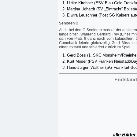
Ulrike Kirchner (ESV Blau Gold Frankf
Martina Udhardt (SV „Eintracht“ Boilst
Elwira Leuschner (Post SG Kaiserslaut
Senioren C
Auch bei den C-Senioren musste der amtierend
lange bitten. Während Gerhard Frey (Einzelmit
sich von Platz 9 ganz nach vorn katapultiert
Comeback feierte gleichzeitig Gerd Böss, d
eindrucksvoll und fehlerfrei zurück im Spiel.
Gerd Böss (1. SKC Monsheim/Rheinhes
Kurt Moser (PSV Franken Neustadt/Bay
Hans-Jürgen Walther (SG Frankfurt-Bo
Endstand
alle Bild