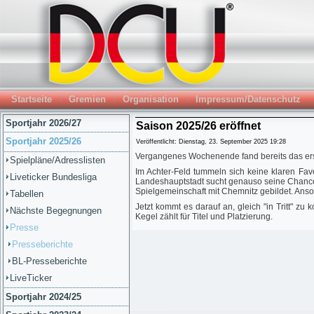
Startseite
Gremien
Organisation
Impressum/Datenschutz
Sportjahr 2026/27
Saison 2025/26 eröffnet
Sportjahr 2025/26
Veröffentlicht: Dienstag, 23. September 2025 19:28
Vergangenes Wochenende fand bereits das erste 
Spielpläne/Adresslisten
Im Achter-Feld tummeln sich keine klaren Fav
Liveticker Bundesliga
Landeshauptstadt sucht genauso seine Chance a
Spielgemeinschaft mit Chemnitz gebildet. Ans
Tabellen
Jetzt kommt es darauf an, gleich "in Tritt" 
Nächste Begegnungen
Kegel zählt für Titel und Platzierung.
Presse
Presseberichte
BL-Presseberichte
LiveTicker
Sportjahr 2024/25