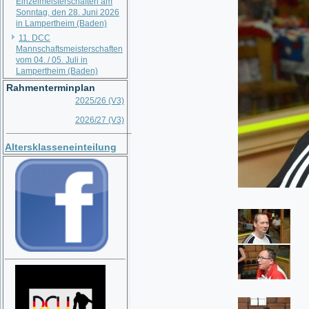
Einzelmeisterschaften am
Sonntag, den 28. Juni 2026
in Lampertheim (Baden)
11. DCC
Mannschaftsmeisterschaften
vom 04. / 05. Juli in
Lampertheim (Baden)
Rahmenterminplan
2025/26 (V3)
2026/27 (V3)
__________________________
Altersklasseneinteilung