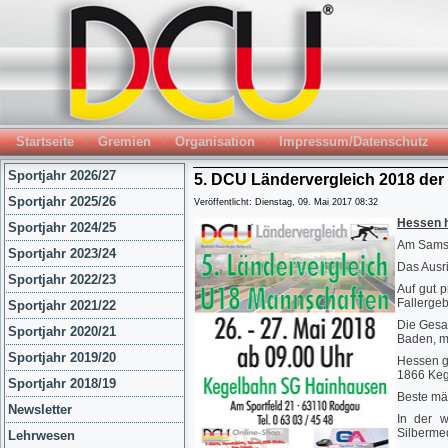
Startseite
Gremien
Organisation
Impressum/Datenschutz
Sportjahr 2026/27
5. DCU Ländervergleich 2018 der
Sportjahr 2025/26
Veröffentlicht: Dienstag, 09. Mai 2017 08:32
Hessen h
Sportjahr 2024/25
Am Samst
Sportjahr 2023/24
Das Ausri
Sportjahr 2022/23
Auf gut p
Fallergeb
Sportjahr 2021/22
Die Gesa
Sportjahr 2020/21
Baden, mi
Sportjahr 2019/20
Hessen g
1866 Kege
Sportjahr 2018/19
Beste mä
Newsletter
In der w
Silbermed
Lehrwesen