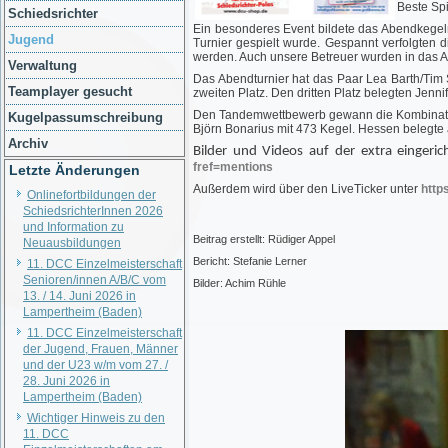
Beste Sp
Schiedsrichter
Ein besonderes Event bildete das Abendkegeln
Jugend
Turnier gespielt wurde. Gespannt verfolgten
werden. Auch unsere Betreuer wurden in das Ab
Verwaltung
Das Abendturnier hat das Paar Lea Barth/Tim
Teamplayer gesucht
zweiten Platz. Den dritten Platz belegten Jen
Den Tandemwettbewerb gewann die Kombination
Kugelpassumschreibung
Björn Bonarius mit 473 Kegel. Hessen belegte
Archiv
Bilder und Videos auf der extra eingeri
fref=mentions
Letzte Änderungen
Außerdem wird über den LiveTicker unter
http
Onlinefortbildungen der
SchiedsrichterInnen 2026
und Information zu
Beitrag erstellt: Rüdiger Appel
Neuausbildungen
Bericht: Stefanie Lerner
11. DCC Einzelmeisterschaft
Senioren/innen A/B/C vom
Bilder: Achim Rühle
13. / 14. Juni 2026 in
Lampertheim (Baden)
11. DCC Einzelmeisterschaft
der Jugend, Frauen, Männer
und der U23 w/m vom 27. /
28. Juni 2026 in
Lampertheim (Baden)
Wichtiger Hinweis zu den
11. DCC