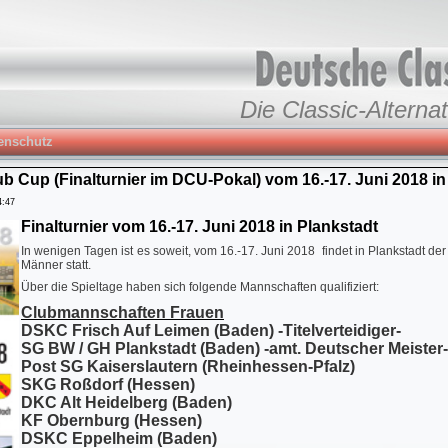
Die Classic-Alternat
enschutz
ub Cup (Finalturnier im DCU-Pokal) vom 16.-17. Juni 2018 in
4:47
Finalturnier vom 16.-17. Juni 2018 in Plankstadt
In wenigen Tagen ist es soweit, vom 16.-17. Juni 2018 findet in Plankstadt d
Männer statt.
Über die Spieltage haben sich folgende Mannschaften qualifiziert:
Clubmannschaften Frauen
DSKC Frisch Auf Leimen (Baden) -Titelverteidiger-
SG BW / GH Plankstadt (Baden) -amt. Deutscher Meister-
Post SG Kaiserslautern (Rheinhessen‐Pfalz)
SKG Roßdorf (Hessen)
DKC Alt Heidelberg (Baden)
KF Obernburg (Hessen)
DSKC Eppelheim (Baden)