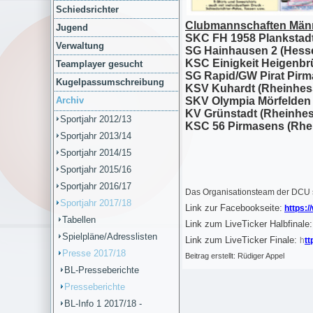
Schiedsrichter
Clubmannschaften Män
Jugend
SKC FH 1958 Plankstad
Verwaltung
SG Hainhausen 2 (Hess
KSC Einigkeit Heigenbr
Teamplayer gesucht
SG Rapid/GW Pirat Pirm
Kugelpassumschreibung
KSV Kuhardt (Rheinhess
Archiv
SKV Olympia Mörfelden
KV Grünstadt (Rheinhes
Sportjahr 2012/13
KSC 56 Pirmasens (Rhei
Sportjahr 2013/14
Sportjahr 2014/15
Sportjahr 2015/16
Sportjahr 2016/17
Das Organisationsteam der DCU s
Sportjahr 2017/18
Link zur Facebookseite:
https:
Tabellen
Link zum LiveTicker Halbfinale:
Spielpläne/Adresslisten
Link zum LiveTicker Finale:
h
tt
Presse 2017/18
Beitrag erstellt: Rüdiger Appel
BL-Presseberichte
Presseberichte
BL-Info 1 2017/18 -