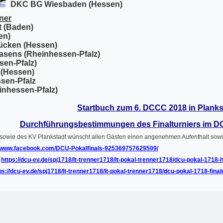
DKC BG Wiesbaden (Hessen)
ner
t (Baden)
en)
ücken (Hessen)
asens (Rheinhessen‐Pfalz)
en‐Pfalz)
 (Hessen)
sen‐Pfalz
nhessen‐Pfalz)
Startbuch zum 6. DCCC 2018 in Planks
Durchführungsbestimmungen des Finalturniers im D
owie des KV Plankstadt wünscht allen Gästen einen angenehmen Aufenthalt sowie 
//www.facebook.com/DCU-Pokalfinals-925369757629509/
https://dcu-ev.de/spj1718/lt-trenner1718/lt-pokal-trenner1718/dcu-pokal-1718-
ps://dcu-ev.de/spj1718/lt-trenner1718/lt-pokal-trenner1718/dcu-pokal-1718-fina