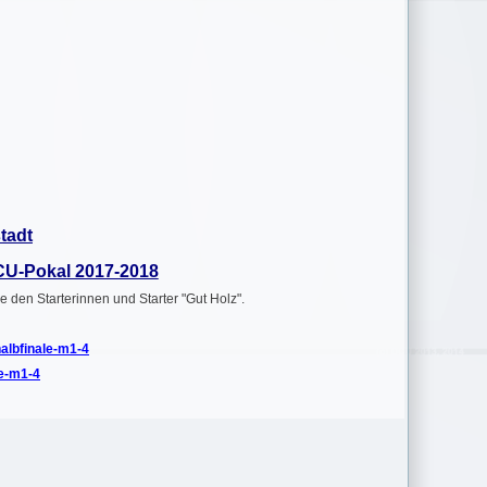
tadt
CU-Pokal 2017-2018
den Starterinnen und Starter "Gut Holz".
halbfinale-m1-4
le-m1-4