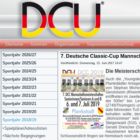
Startseite
Gremien
Organisation
Impressum/Datenschutz
Sportjahr 2026/27
7. Deutsche Classic-Cup Mannscha
Sportjahr 2025/26
Veröffentlicht: Donnerstag, 15. Juni 2017 14:47
Die Meistersch
Sportjahr 2024/25
Sportjahr 2023/24
Auch die „Youngster
Plankstädter Anlage
Sportjahr 2022/23
von Stephan Michel
Gerolsheim (Rheinh
Sportjahr 2021/22
eröffneten im zwei
der 500er“ bei. L
Sportjahr 2020/21
(2749/Thüringen) un
dato führenden TuS 
Sportjahr 2019/20
behalten sollte, d
„Wohnzimmer“ ließ
Sportjahr 2018/19
Steigerwald (510),
Gerald Drescher (S
Spielpläne/Adresslisten
Hausherren leicht
Nächste Begegnungen
Schlussendlich fingen sie Hemsbach noch ab, a