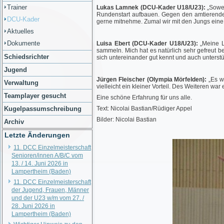
Trainer
Lukas Lamnek (DCU-Kader U18/U23):
„Sowei
Rundenstart aufbauen. Gegen den amtierenden 
DCU-Kader
gerne mitnehme. Zumal wir mit den Jungs eine 
Aktuelles
Dokumente
Luisa Ebert (DCU-Kader U18/U23):
„Meine L
sammeln. Mich hat es natürlich sehr gefreut 
Schiedsrichter
sich untereinander gut kennt und auch unterst
Jugend
Jürgen Fleischer (Olympia Mörfelden):
„Es w
Verwaltung
vielleicht ein kleiner Vorteil. Des Weiteren w
Teamplayer gesucht
Eine schöne Erfahrung für uns alle.
Kugelpassumschreibung
Text: Nicolai Bastian/Rüdiger Appel
Bilder: Nicolai Bastian
Archiv
Letzte Änderungen
11. DCC Einzelmeisterschaft
Senioren/innen A/B/C vom
13. / 14. Juni 2026 in
Lampertheim (Baden)
11. DCC Einzelmeisterschaft
der Jugend, Frauen, Männer
und der U23 w/m vom 27. /
28. Juni 2026 in
Lampertheim (Baden)