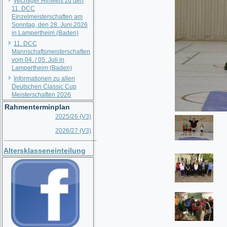
Wichtiger Hinweis zu den
11. DCC
Einzelmeisterschaften am
Sonntag, den 28. Juni 2026
in Lampertheim (Baden)
11. DCC
Mannschaftsmeisterschaften
vom 04. / 05. Juli in
Lampertheim (Baden)
Informationen zu allen
Deutschen Classic Cup
Meisterschaften 2026
Rahmenterminplan
2025/26 (V3)
2026/27 (V3)
__________________________
Altersklasseneinteilung