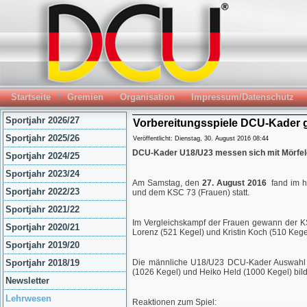
Startseite
Gremien
Organisation
Impressum/Datenschutz
Sportjahr 2026/27
Vorbereitungsspiele DCU-Kader 
Sportjahr 2025/26
Veröffentlicht: Dienstag, 30. August 2016 08:44
DCU-Kader U18/U23 messen sich mit Mörfel
Sportjahr 2024/25
Sportjahr 2023/24
Am Samstag, den
27. August 2016
fand im h
Sportjahr 2022/23
und dem KSC 73 (Frauen) statt.
Sportjahr 2021/22
Im Vergleichskampf der Frauen gewann der KS
Sportjahr 2020/21
Lorenz (521 Kegel) und Kristin Koch (510 Kegel
Sportjahr 2019/20
Sportjahr 2018/19
Die männliche U18/U23 DCU-Kader Auswahl m
(1026 Kegel) und Heiko Held (1000 Kegel) bil
Newsletter
Lehrwesen
Reaktionen zum Spiel: