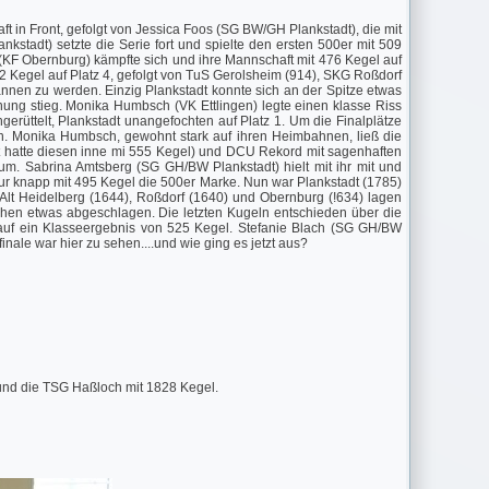
t in Front, gefolgt von Jessica Foos (SG BW/GH Plankstadt), die mit
stadt) setzte die Serie fort und spielte den ersten 500er mit 509
r (KF Obernburg) kämpfte sich und ihre Mannschaft mit 476 Kegel auf
922 Kegel auf Platz 4, gefolgt von TuS Gerolsheim (914), SKG Roßdorf
annen zu werden. Einzig Plankstadt konnte sich an der Spitze etwas
nung stieg. Monika Humbsch (VK Ettlingen) legte einen klasse Riss
erüttelt, Plankstadt unangefochten auf Platz 1. Um die Finalplätze
n. Monika Humbsch, gewohnt stark auf ihren Heimbahnen, ließ die
bst hatte diesen inne mi 555 Kegel) und DCU Rekord mit sagenhaften
um. Sabrina Amtsberg (SG GH/BW Plankstadt) hielt mit ihr mit und
nur knapp mit 495 Kegel die 500er Marke. Nun war Plankstadt (1785)
 Alt Heidelberg (1644), Roßdorf (1640) und Obernburg (!634) lagen
hen etwas abgeschlagen. Die letzten Kugeln entschieden über die
 auf ein Klasseergebnis von 525 Kegel. Stefanie Blach (SG GH/BW
ale war hier zu sehen....und wie ging es jetzt aus?
und die TSG Haßloch mit 1828 Kegel.