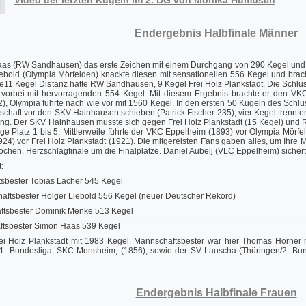
Video der letzten Kugeln im 2. DG von Monika Humbsch
Endergebnis Halbfinale Männer
aas (RW Sandhausen) das erste Zeichen mit einem Durchgang von 290 Kegel und 
bold (Olympia Mörfelden) knackte diesen mit sensationellen 556 Kegel und brach
11 Kegel Distanz hatte RW Sandhausen, 9 Kegel Frei Holz Plankstadt. Die Schlu
vorbei mit hervorragenden 554 Kegel. Mit diesem Ergebnis brachte er den VKC 
2), Olympia führte nach wie vor mit 1560 Kegel. In den ersten 50 Kugeln des Schl
chaft vor den SKV Hainhausen schieben (Patrick Fischer 235), vier Kegel trennte
. Der SKV Hainhausen musste sich gegen Frei Holz Plankstadt (15 Kegel) und R
olge Platz 1 bis 5: Mittlerweile führte der VKC Eppelheim (1893) vor Olympia M
1924) vor Frei Holz Plankstadt (1921). Die mitgereisten Fans gaben alles, um Ihre
kochen. Herzschlagfinale um die Finalplätze. Daniel Aubelj (VLC Eppelheim) sicher
:
bester Tobias Lacher 545 Kegel
ftsbester Holger Liebold 556 Kegel (neuer Deutscher Rekord)
tsbester Dominik Menke 513 Kegel
sbester Simon Haas 539 Kegel
rei Holz Plankstadt mit 1983 Kegel. Mannschaftsbester war hier Thomas Hörner 
e 1. Bundesliga, SKC Monsheim, (1856), sowie der SV Lauscha (Thüringen/2. Bun
Endergebnis Halbfinale Frauen