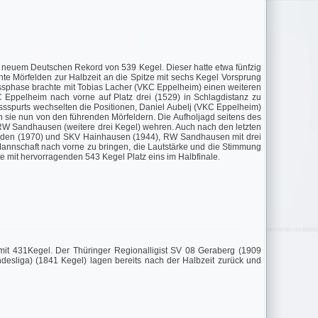
neuem Deutschen Rekord von 539 Kegel. Dieser hatte etwa fünfzig
te Mörfelden zur Halbzeit an die Spitze mit sechs Kegel Vorsprung
ssphase brachte mit Tobias Lacher (VKC Eppelheim) einen weiteren
Eppelheim nach vorne auf Platz drei (1529) in Schlagdistanz zu
ussspurts wechselten die Positionen, Daniel Aubelj (VKC Eppelheim)
n sie nun von den führenden Mörfeldern. Die Aufholjagd seitens des
W Sandhausen (weitere drei Kegel) wehren. Auch nach den letzten
örfelden (1970) und SKV Hainhausen (1944), RW Sandhausen mit drei
 Mannschaft nach vorne zu bringen, die Lautstärke und die Stimmung
te mit hervorragenden 543 Kegel Platz eins im Halbfinale.
mit 431Kegel. Der Thüringer Regionalligist SV 08 Geraberg (1909
desliga) (1841 Kegel) lagen bereits nach der Halbzeit zurück und