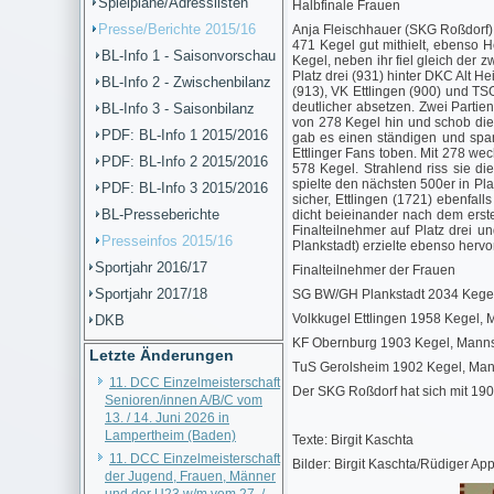
Spielpläne/Adresslisten
Halbfinale Frauen
Presse/Berichte 2015/16
Anja Fleischhauer (SKG Roßdorf) s
471 Kegel gut mithielt, ebenso 
BL-Info 1 - Saisonvorschau
Kegel, neben ihr fiel gleich der
Platz drei (931) hinter DKC Alt H
BL-Info 2 - Zwischenbilanz
(913), VK Ettlingen (900) und TS
deutlicher absetzen. Zwei Partie
BL-Info 3 - Saisonbilanz
von 278 Kegel hin und schob die 
PDF: BL-Info 1 2015/2016
gab es einen ständigen und span
Ettlinger Fans toben. Mit 278 we
PDF: BL-Info 2 2015/2016
578 Kegel. Strahlend riss sie d
spielte den nächsten 500er in Pl
PDF: BL-Info 3 2015/2016
sicher, Ettlingen (1721) ebenfal
BL-Presseberichte
dicht beieinander nach dem erst
Finalteilnehmer auf Platz drei 
Presseinfos 2015/16
Plankstadt) erzielte ebenso herv
Sportjahr 2016/17
Finalteilnehmer der Frauen
Sportjahr 2017/18
SG BW/GH Plankstadt 2034 Kegel
Volkkugel Ettlingen 1958 Kegel
DKB
KF Obernburg 1903 Kegel, Manns
Letzte Änderungen
TuS Gerolsheim 1902 Kegel, Man
11. DCC Einzelmeisterschaft
Der SKG Roßdorf hat sich mit 19
Senioren/innen A/B/C vom
13. / 14. Juni 2026 in
Lampertheim (Baden)
Texte: Birgit Kaschta
11. DCC Einzelmeisterschaft
Bilder: Birgit Kaschta/Rüdiger App
der Jugend, Frauen, Männer