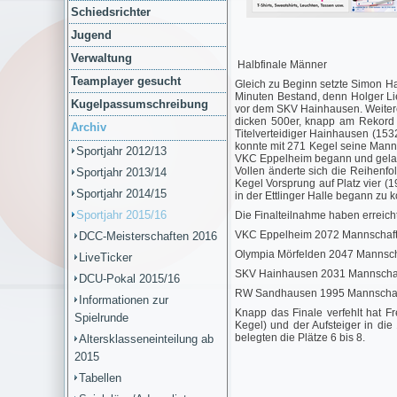
Schiedsrichter
Jugend
Verwaltung
Halbfinale Männer
Teamplayer gesucht
Gleich zu Beginn setzte Simon H
Minuten Bestand, denn Holger Lie
Kugelpassumschreibung
vor dem SKV Hainhausen. Weitere
dicken 500er, knapp am Rekord 
Archiv
Titelverteidiger Hainhausen (153
konnte mit 271 Kegel seine Manns
Sportjahr 2012/13
VKC Eppelheim begann und gelang
Vollen änderte sich die Reihenf
Sportjahr 2013/14
Kegel Vorsprung auf Platz vier (
Sportjahr 2014/15
in der Ettlinger Halle begann zu 
Sportjahr 2015/16
Die Finalteilnahme haben erreicht
VKC Eppelheim 2072 Mannschafts
DCC-Meisterschaften 2016
Olympia Mörfelden 2047 Mannscha
LiveTicker
SKV Hainhausen 2031 Mannschaf
DCU-Pokal 2015/16
RW Sandhausen 1995 Mannschaft
Informationen zur
Knapp das Finale verfehlt hat F
Spielrunde
Kegel) und der Aufsteiger in di
belegten die Plätze 6 bis 8.
Altersklasseneinteilung ab
2015
Tabellen