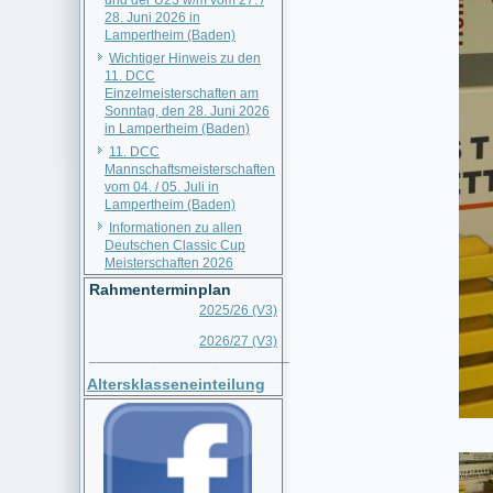
und der U23 w/m vom 27. /
28. Juni 2026 in
Lampertheim (Baden)
Wichtiger Hinweis zu den
11. DCC
Einzelmeisterschaften am
Sonntag, den 28. Juni 2026
in Lampertheim (Baden)
11. DCC
Mannschaftsmeisterschaften
vom 04. / 05. Juli in
Lampertheim (Baden)
Informationen zu allen
Deutschen Classic Cup
Meisterschaften 2026
Rahmenterminplan
2025/26 (V3)
2026/27 (V3)
__________________________
Altersklasseneinteilung