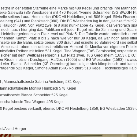
etzte in der ersten Starreihe eine Marke mit 480 Kegel und brachte ihre Mannschaf
Heike Salewski (BG Wiesbaden) mit 470 Kegel. Yvonne Schränkler (SG BW/GH Plank
 zweite seitens Laura Hemmerich (DKC Alt Heidelberg) mit 506 Kegel. Silvia Fische
eidelberg (941) und Plankstadt (980). Die BG Wiesbaden lag in der „Halbzeit“ mit 
G Haßloch (899). Von Platz zwei bi 8 also nur knappe 42 Kegel, das versprach sp
n noch, auch hier ging das Publikum mit jeder Kugel mit, die Stimmung und Span
Heidelbergerinnen von Platz zwei auf Platz 5. Die Tabelle wurde ordentlich durchg
nenden Kampf. Platz 8 bis 2 nach wie vor nur 39 Kegel, da war noch alles offe
chselte sie die Bahn, setzte genau 300 drauf und erzielte so Bahnrekord (sie sel
ie Arme nach oben, ein unbeschreiblicher Moment für Monika vor eigenem Publik
ankstädter Reihen mit tollen 531 Kegel, Tina Wagner (TuS Gerolsheim) verpasste 
ls sicher mit dem Weltklasseergebnis auf Platz zwei. TuS Gerolsheim (1653), DKC
en Riss im letzten Durchgang, Haßloch (1605) und BG Wiesbaden (1593) inzwisc
und vier. Bianca Schneider (KF Obernburg) kam zeigte sich kämpferisch und kam
orragende 523 Kegel, Simone Adam (SKG Roßdorf) 518 Kegel. Hochklassiges Halbfin
 , Mannschaftsbeste Sabrina Amtsberg 531 Kegel
, Mannschaftsbeste Monika Humbsch 578 Kegel
chaftsbeste Bianca Schneider 525 Kegel
nschaftsbeste Tina Wagner 495 Kegel
00 Kegel bestens verkauft, ebenso DKC Alt Heidelberg 1859, BG Wiesbaden 1829 
el/Astrid Herger