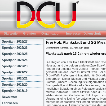
Startseite
Gremien
Organisation
Impressum/Datenschutz
Sportjahr 2026/27
Frei Holz Plankstadt und SG Mies
Sportjahr 2025/26
Veröffentlicht: Sonntag, 27. April 2014 11:15
Plankstadt nach 13 Jahren wieder er
Sportjahr 2024/25
Sportjahr 2023/24
Die Kegler von Frei Holz Plankstadt sind wi
Neustadt und die beiden anderen Zweitliga-Vi
Sportjahr 2022/23
Freude pur“, meinte Vorsitzender Thorsten Vör
Sportjahr 2021/22
gemacht, um das Team zu unterstützen. Bei e
Grün-Weiß Pfaffengrund kurzfristig für SKK Al
Sportjahr 2020/21
Bieberbach, Dieter Nielsen und Michael Lohre
Starttrio. „Unsere Rechnung ist einigermaßen 
Sportjahr 2019/20
Start gestellt, und Plankstadts Devise war, m
nervlichen Belastung eines Relegationsspiels 
Sportjahr 2018/19
musste Plankstadt Erhard Stritzke nach 38 K
letzten Auftritt im Plankstadter Trikot ganz
Newsletter
Vorsprung eine kleine Vorentscheidung. Neu
Mergenthaler brachten mit Herbert Zimmermann
Lehrwesen
und gerade alte „Fahrensmänner“ wie der la