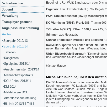
Eppelheim, Rot-Weiß Sandhausen oder Olymp
Schiedsrichter
Jugend
Ergebnis:
Frei Holz Plankstadt (5709 Kegel):
T
Verwaltung
PSV Franken Neustadt (5678):
Moosburger 9
Teamplayer gesucht
KC Viernheim (5591): Frank 985,
Thamm 969, 
Kugelpassumschreibung
TV Haibach (5477):
Elbert 1008,
Haas 945, Sa
Archiv
Stimmen aus Neustadt:
Gunnar Friedebach (Mitglied und Edelfan):
"E
Sportjahr 2012/13
Kai Müller (sportlicher Leiter TBVfL Neustadt
Sportjahr 2013/14
neuen Bahnen den Angriff zum Wiederaufstieg.
Tabellen
Ulrich Bieberbach (Betreuer):
"Keine einfache
und kommende Saison wieder enger zusammenrüc
Ranglisten
Spielpläne 2013/14
Michael Rappe
Anschriftenlisten 2013/14
Mannschaftsportraits
Miesau-Brücken bejubelt den Aufstieg
DCU-Pokal 2013/14
Die SG Miesau-Brücken spielt zum ersten Mal i
Kegeln gegen den FC Laufach (2605) und Bun
DM 2014
Akteurin war Beatrice Jelinski mit 461 Kegel
Meldebogen DCU
Laufach keinen Ausfall aufzuweisen hatten. 
lediglich 408 Kegel verbuchen konnte. Die Fr
Altersklasseneinteilung
jedem Durchgang die vorliegenden Kegel erh
daraus wird."
BL-Info 2013/14 Teil 1