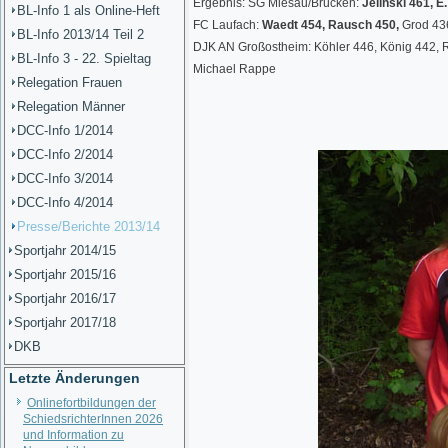
Ergebnis: SG Miesau/Brücken:
Jelinski 461,
E.
BL-Info 1 als Online-Heft
FC Laufach:
Waedt 454, Rausch 450,
Grod 436
BL-Info 2013/14 Teil 2
DJK AN Großostheim: Köhler 446, König 442, R
BL-Info 3 - 22. Spieltag
Michael Rappe
Relegation Frauen
Relegation Männer
DCC-Info 1/2014
DCC-Info 2/2014
DCC-Info 3/2014
DCC-Info 4/2014
Presse/Berichte 2013/14
Sportjahr 2014/15
Sportjahr 2015/16
Sportjahr 2016/17
Sportjahr 2017/18
DKB
Letzte Änderungen
Onlinefortbildungen der
SchiedsrichterInnen 2026
und Information zu