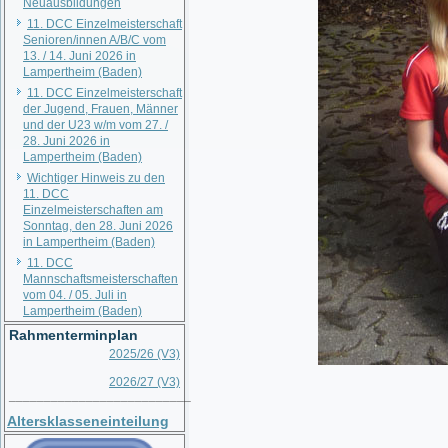
Neuausbildungen
11. DCC Einzelmeisterschaft
Senioren/innen A/B/C vom
13. / 14. Juni 2026 in
Lampertheim (Baden)
11. DCC Einzelmeisterschaft
der Jugend, Frauen, Männer
und der U23 w/m vom 27. /
28. Juni 2026 in
Lampertheim (Baden)
Wichtiger Hinweis zu den
11. DCC
Einzelmeisterschaften am
Sonntag, den 28. Juni 2026
in Lampertheim (Baden)
11. DCC
Mannschaftsmeisterschaften
vom 04. / 05. Juli in
Lampertheim (Baden)
Rahmenterminplan
2025/26 (V3)
2026/27 (V3)
__________________________
Altersklasseneinteilung