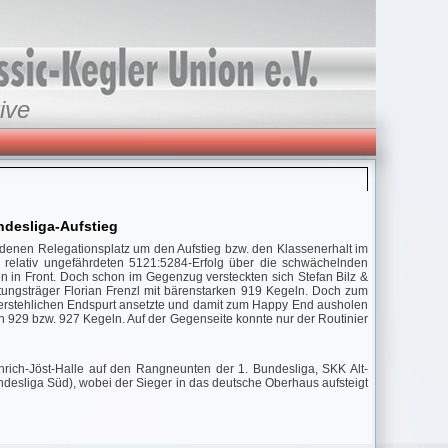
ive
ndesliga-Aufstieg
denen Relegationsplatz um den Aufstieg bzw. den Klassenerhalt im
n relativ ungefährdeten 5121:5284-Erfolg über die schwächelnden
in Front. Doch schon im Gegenzug versteckten sich Stefan Bilz &
ngsträger Florian Frenzl mit bärenstarken 919 Kegeln. Doch zum
erstehlichen Endspurt ansetzte und damit zum Happy End ausholen
 929 bzw. 927 Kegeln. Auf der Gegenseite konnte nur der Routinier
rich-Jöst-Halle auf den Rangneunten der 1. Bundesliga, SKK Alt-
ndesliga Süd), wobei der Sieger in das deutsche Oberhaus aufsteigt