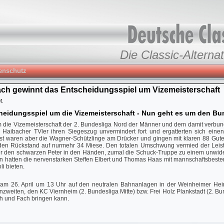
Die Classic-Alternat
enschutz
ach gewinnt das Entscheidungsspiel um Vizemeisterschaft
01
eidungsspiel um die Vizemeisterschaft - Nun geht es um den Bu
m die Vizemeisterschaft der 2. Bundesliga Nord der Männer und dem damit verbun
 Haibacher TVler ihren Siegeszug unvermindert fort und ergatterten sich eine
 waren aber die Wagner-Schützlinge am Drücker und gingen mit klaren 88 Guten 
den Rückstand auf nurmehr 34 Miese. Den totalen Umschwung vermied der Leistu
er den schwarzen Peter in den Händen, zumal die Schuck-Truppe zu einem unwid
n hatten die nervenstarken Steffen Elbert und Thomas Haas mit mannschaftsbesten
li bieten.
 am 26. April um 13 Uhr auf den neutralen Bahnanlagen in der Weinheimer Hein
zweiten, den KC Viernheim (2. Bundesliga Mitte) bzw. Frei Holz Plankstadt (2. Bu
ch und Fach bringen kann.