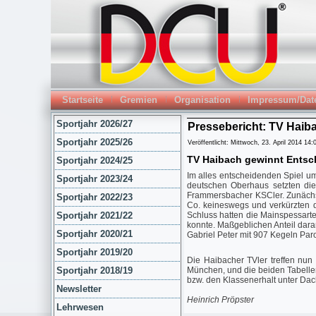
Startseite
Gremien
Organisation
Impressum/Dat
Sportjahr 2026/27
Pressebericht: TV Haib
Sportjahr 2025/26
Veröffentlicht: Mittwoch, 23. April 2014 14:
TV Haibach gewinnt Entsch
Sportjahr 2024/25
Im alles entscheidenden Spiel u
Sportjahr 2023/24
deutschen Oberhaus setzten die
Frammersbacher KSCler. Zunächst
Sportjahr 2022/23
Co. keineswegs und verkürzten 
Sportjahr 2021/22
Schluss hatten die Mainspessart
konnte. Maßgeblichen Anteil dara
Sportjahr 2020/21
Gabriel Peter mit 907 Kegeln Paro
Sportjahr 2019/20
Die Haibacher TVler treffen nun
Sportjahr 2018/19
München, und die beiden Tabellen
bzw. den Klassenerhalt unter Da
Newsletter
Heinrich Pröpster
Lehrwesen