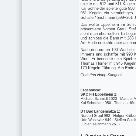
spielte mit 512 und 511 Kegeln 
Kai Schneider spielte gute 950
931 Kegeln ein vernünftiges
Schaller/Teichmann (599+261=86
Das wollte Eppelheim im Schlu
präsentierte Norbert Graul, St
sieht man eher selten. Er bega
und schloss die Bahn mit 285 
Am Ende erreichte aber auch er 
Nach den ersten 100 Wurf der 
immens und schaffte mit 990 K
Wurf. Er beendete sein Spiel m
Thomas Hörner mit 945 Kegeln 
170 Kegeln Führung. Am Ende g
Christian Hopp-Klingbeil
Ergebnisse:
SKC FH Eppelheim 1:
Michael Schmidt 1023 - Manuel M
Kai Schneider 950 - Thomas Hörn
DT Bad Langensalza 1:
Norbert Graul 993 - Holger Kröbe
Udo Wasewitz 949 - Steffen Goldb
Lucian Teichmann 261 -