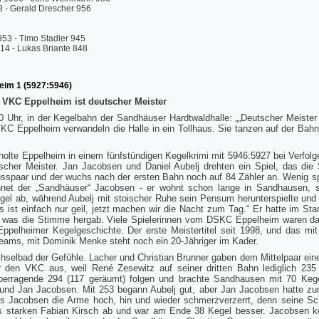
58 - Gerald Drescher 956
953 - Timo Stadler 945
914 - Lukas Briante 848
eim 1 (5927:5946)
r VKC Eppelheim ist deutscher Meister
Uhr, in der Kegelbahn der Sandhäuser Hardtwaldhalle: „„Deutscher Meister i
 Eppelheim verwandeln die Halle in ein Tollhaus. Sie tanzen auf der Bahn,
 holte Eppelheim in einem fünfstündigen Kegelkrimi mit 5946:5927 bei Verfo
scher Meister. Jan Jacobsen und Daniel Aubelj drehten ein Spiel, das die
usspaar und der wuchs nach der ersten Bahn noch auf 84 Zähler an. Wenig s
hnet der „Sandhäuser“ Jacobsen - er wohnt schon lange in Sandhausen, sp
gel ab, während Aubelj mit stoischer Ruhe sein Pensum herunterspielte und
„Es ist einfach nur geil, jetzt machen wir die Nacht zum Tag.“ Er hatte im 
 was die Stimme hergab. Viele Spielerinnen vom DSKC Eppelheim waren dabei
Eppelheimer Kegelgeschichte. Der erste Meistertitel seit 1998, und das mi
teams, mit Dominik Menke steht noch ein 20-Jähriger im Kader.
chselbad der Gefühle. Lacher und Christian Brunner gaben dem Mittelpaar ei
 den VKC aus, weil René Zesewitz auf seiner dritten Bahn lediglich 235 
ß überragende 294 (117 geräumt) folgen und brachte Sandhausen mit 70 K
j und Jan Jacobsen. Mit 253 begann Aubelj gut, aber Jan Jacobsen hatte 
ss Jacobsen die Arme hoch, hin und wieder schmerzverzerrt, denn seine Sch
es starken Fabian Kirsch ab und war am Ende 38 Kegel besser. Jacobsen k