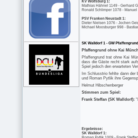
KV Wolfsburg 1:
Mathias Hähnel 1149 - Gerhard 
Ronald Schlimper 1078 - Manuel
PSV Franken Neustadt 1:
Dieter Nielsen 1076 - Jochen Gei
Michael Moosburger 998 - Bastia
SK Walldorf 1 - GW Pfaffengrund
Pfaffengrund ohne Kai Münch 
Pfaffengrund trat ohne Kai Mün
dass die Gäste recht stark au
Spiel jedoch den erwarteten Ve
Im Schlusstrio fehlte dann der
und Roman Pytlik ihre Gegenspi
Helmut Hibschenberger
Stimmen zum Spiel:
Frank Steffan (SK Walldorf):
"
Ergebnisse:
SK Walldorf 1:
Roman Pytlik 1009 - Frank Steff