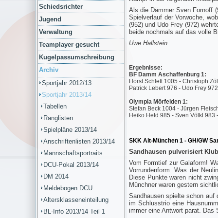
Schiedsrichter
Als die Dämmer Sven Fornoff (9
Spielverlauf der Vorwoche, wo
Jugend
(952) und Udo Frey (972) wehrt
Verwaltung
beide nochmals auf das volle B
Uwe Hallstein
Teamplayer gesucht
Kugelpassumschreibung
Ergebnisse:
Archiv
BF Damm Aschaffenburg 1:
Horst Schlett 1005 - Christoph Zö
Sportjahr 2012/13
Patrick Lebert 976 - Udo Frey 97
Sportjahr 2013/14
Olympia Mörfelden 1:
Tabellen
Stefan Beck 1004 - Jürgen Fleisc
Heiko Held 985 - Sven Völkl 983 
Ranglisten
Spielpläne 2013/14
SKK Alt-München 1 - GH/GW Sa
Anschriftenlisten 2013/14
Sandhausen pulverisiert Klub
Mannschaftsportraits
Vom Formtief zur Galaform! Was
DCU-Pokal 2013/14
Vorrundenform. Was der Neulin
DM 2014
Diese Punkte waren nicht zwin
Münchner waren gestern sichtli
Meldebogen DCU
Sandhausen spielte schon auf d
Altersklasseneinteilung
im Schlusstrio eine Hausnumme
immer eine Antwort parat. Das 
BL-Info 2013/14 Teil 1