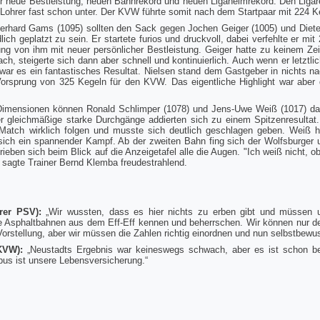
er neue Bestleistung, neuen Bahnrekord und neuen Ligaheimrekord. Den Liga
 Lohrer fast schon unter. Der KVW führte somit nach dem Startpaar mit 224 K
erhard Gams (1095) sollten den Sack gegen Jochen Geiger (1005) und Dieter
ch geplatzt zu sein. Er startete furios und druckvoll, dabei verfehlte er mi
ung von ihm mit neuer persönlicher Bestleistung. Geiger hatte zu keinem Ze
h, steigerte sich dann aber schnell und kontinuierlich. Auch wenn er letzt
 war es ein fantastisches Resultat. Nielsen stand dem Gastgeber in nichts na
 Vorsprung von 325 Kegeln für den KVW. Das eigentliche Highlight war aber
.
 Dimensionen können Ronald Schlimper (1078) und Jens-Uwe Weiß (1017) da
ier gleichmäßige starke Durchgänge addierten sich zu einem Spitzenresulta
Match wirklich folgen und musste sich deutlich geschlagen geben. Weiß ha
sich ein spannender Kampf. Ab der zweiten Bahn fing sich der Wolfsburger u
rieben sich beim Blick auf die Anzeigetafel alle die Augen. "Ich weiß nicht,
", sagte Trainer Bernd Klemba freudestrahlend.
rer PSV):
„Wir wussten, dass es hier nichts zu erben gibt und müssen 
e Asphaltbahnen aus dem Eff-Eff kennen und beherrschen. Wir können nur den
orstellung, aber wir müssen die Za
hlen richtig einordnen und nun selbstbe
 KVW):
„Neustadts Ergebnis war keineswegs schwach, aber es ist schon be
us ist unsere Lebensversicherung.“