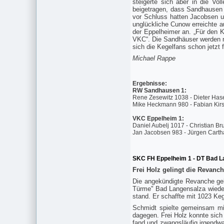
steigerte sich aber in die V
beigetragen, dass Sandhausen
vor Schluss hatten Jacobsen un
unglückliche Cunow erreichte a
der Eppelheimer an. „Für den 
VKC“. Die Sandhäuser werden n
sich die Kegelfans schon jetzt 
Michael Rappe
Ergebnisse:
RW Sandhausen 1:
Rene Zesewitz 1038 - Dieter Has
Mike Heckmann 980 - Fabian Kirs
VKC Eppelheim 1:
Daniel Aubelj 1017 - Christian Br
Jan Jacobsen 983 - Jürgen Cartha
SKC FH Eppelheim 1 - DT Bad L
Frei Holz gelingt die Revanc
Die angekündigte Revanche gela
Türme" Bad Langensalza wieder
stand. Er schaffte mit 1023 Keg
Schmidt spielte gemeinsam mit
dagegen. Frei Holz konnte sich
fand und zwangsläufig irgendw