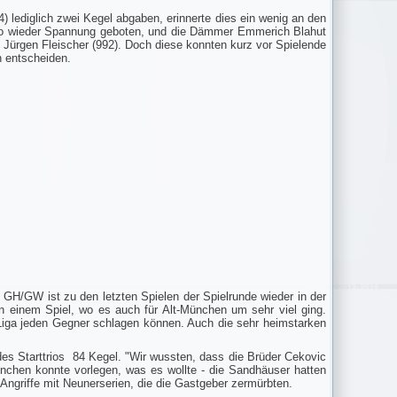
 lediglich zwei Kegel abgaben, erinnerte dies ein wenig an den
also wieder Spannung geboten, und die Dämmer Emmerich Blahut
d Jürgen Fleischer (992). Doch diese konnten kurz vor Spielende
n entscheiden.
 GH/GW ist zu den letzten Spielen der Spielrunde wieder in der
 einem Spiel, wo es auch für Alt-München um sehr viel ging.
Liga jeden Gegner schlagen können. Auch die sehr heimstarken
es Starttrios 84 Kegel. "Wir wussten, dass die Brüder Cekovic
nchen konnte vorlegen, was es wollte - die Sandhäuser hatten
Angriffe mit Neunerserien, die die Gastgeber zermürbten.