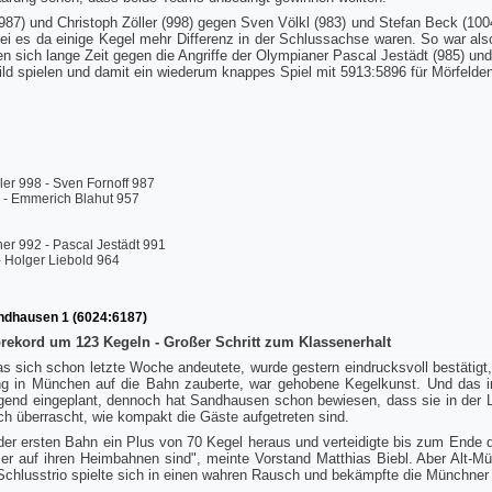
87) und Christoph Zöller (998) gegen Sven Völkl (983) und Stefan Beck (1004)
bei es da einige Kegel mehr Differenz in der Schlussachse waren. So war 
en sich lange Zeit gegen die Angriffe der Olympianer Pascal Jestädt (985) un
ild spielen und damit ein wiederum knappes Spiel mit 5913:5896 für Mörfelde
ller 998 - Sven Fornoff 987
2 - Emmerich Blahut 957
her 992 - Pascal Jestädt 991
- Holger Liebold 964
ndhausen 1 (6024:6187)
rekord um 123 Kegeln - Großer Schritt zum Klassenerhalt
 sich schon letzte Woche andeutete, wurde gestern eindrucksvoll bestätigt,
g in München auf die Bahn zauberte, war gehobene Kegelkunst. Und das in
gend eingeplant, dennoch hat Sandhausen schon bewiesen, dass sie in der 
ch überrascht, wie kompakt die Gäste aufgetreten sind.
er ersten Bahn ein Plus von 70 Kegel heraus und verteidigte bis zum Ende d
r auf ihren Heimbahnen sind", meinte Vorstand Matthias Biebl. Aber Alt-Mü
Schlusstrio spielte sich in einen wahren Rausch und bekämpfte die Münchner 