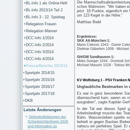
Die Mannschaftsabräumleistung
BL-Info 1 als Online-Heft
schon Wahnsinn. "Wir haben ein
BL-Info 2013/14 Teil 2
jetzt 18 Punkte, eigentlich ein
um 123 Kegel in die Höhe."
BL-Info 3 - 22. Spieltag
Matthias Biebl
Relegation Frauen
Relegation Männer
Ergebnisse:
DCC-Info 1/2014
SKK Alt-München 1:
DCC-Info 2/2014
Mario Cekovic 1043 - Damir Ceko
Dietmar Gäbelein 1008 - Michael
DCC-Info 3/2014
GH/GW Sandhausen 1:
DCC-Info 4/2014
Mirko Sveiger 1044 - Dominik Sch
Michael Masuhr 1028 - Tobias Wo
Presse/Berichte 2013/14
Sportjahr 2014/15
Sportjahr 2015/16
KV Wolfsburg 1 - PSV Franken N
Sportjahr 2016/17
Unglaubliche Bestmarken in e
Es war in ganz besonderer Sa
Sportjahr 2017/18
überraschend kam, waren es vie
DKB
ausgraben", sagte Kapitän Ger
In der Tat war dieses Spiel 
Letzte Änderungen
Arbeitsbedingt musste das Tea
Onlinefortbildungen der
Bahn. Wassersleben spielte s
SchiedsrichterInnen 2026
behielt er gegen Bastian Biebe
nahezu ein perfektes Spiel. Er
und Information zu