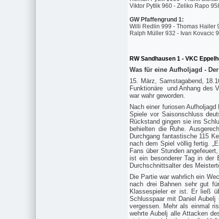
Viktor Pytlik 960 - Zeliko Rapo 9
GW Pfaffengrund 1:
Willi Redlin 999 - Thomas Hailer 
Ralph Müller 932 - Ivan Kovacic 
RW Sandhausen 1 - VKC Eppelh
Was für eine Aufholjagd - De
15. März, Samstagabend, 18.10 
Funktionäre und Anhang des VKC
war wahr geworden.
Nach einer furiosen Aufholjagd
Spiele vor Saisonschluss deut
Rückstand gingen sie ins Schl
behielten die Ruhe. Ausgerec
Durchgang fantastische 115 Ke
nach dem Spiel völlig fertig. 
Fans über Stunden angefeuert,
ist ein besonderer Tag in der 
Durchschnittsalter des Meister
Die Partie war wahrlich ein We
nach drei Bahnen sehr gut für
Klassespieler er ist. Er lie
Schlusspaar mit Daniel Aubel
vergessen. Mehr als einmal ri
wehrte Aubelj alle Attacken d