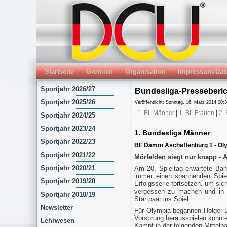
Startseite
Gremien
Organisation
Impressum/Dat
Sportjahr 2026/27
Bundesliga-Presseberic
Sportjahr 2025/26
Veröffentlicht: Sonntag, 16. März 2014 00:
|
1. BL Männer
|
1. BL Frauen
|
2.
Sportjahr 2024/25
Sportjahr 2023/24
1. Bundesliga Männer
Sportjahr 2022/23
BF Damm Aschaffenburg 1 - Oly
Sportjahr 2021/22
Mörfelden siegt nur knapp - 
Sportjahr 2020/21
Am 20. Spieltag erwartete Ba
immer einen spannenden Spie
Sportjahr 2019/20
Erfolgsserie fortsetzen. um si
vergessen zu machen und in d
Sportjahr 2018/19
Startpaar ins Spiel.
Newsletter
Für Olympia begannen Holger Li
Vorsprung herausspielen konnte
Lehrwesen
Kampf in der folgenden Mittelp