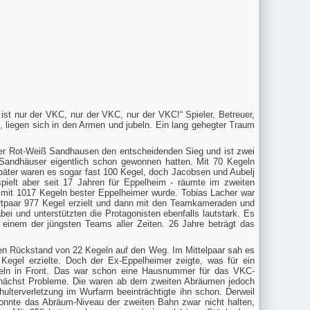
st nur der VKC, nur der VKC, nur der VKC!“ Spieler, Betreuer,
 liegen sich in den Armen und jubeln. Ein lang gehegter Traum
lger Rot-Weiß Sandhausen den entscheidenden Sieg und ist zwei
 Sandhäuser eigentlich schon gewonnen hatten. Mit 70 Kegeln
päter waren es sogar fast 100 Kegel, doch Jacobsen und Aubelj
ielt aber seit 17 Jahren für Eppelheim - räumte im zweiten
 mit 1017 Kegeln bester Eppelheimer wurde. Tobias Lacher war
Startpaar 977 Kegel erzielt und dann mit den Teamkameraden und
 und unterstützten die Protagonisten ebenfalls lautstark. Es
t einem der jüngsten Teams aller Zeiten. 26 Jahre beträgt das
nen Rückstand von 22 Kegeln auf den Weg. Im Mittelpaar sah es
Kegel erzielte. Doch der Ex-Eppelheimer zeigte, was für ein
egeln in Front. Das war schon eine Hausnummer für das VKC-
zunächst Probleme. Die waren ab dem zweiten Abräumen jedoch
ulterverletzung im Wurfarm beeinträchtigte ihn schon. Derweil
onnte das Abräum-Niveau der zweiten Bahn zwar nicht halten,