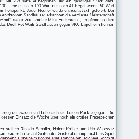
er. Mit 258 hatte er begonnen und ein gehöriges Stück dazu
 100, ehe es nach 100 Wurf nur noch 41 Kegel waren. 50 Wurf
en Höhepunkt. Jeder Neuner wurde enthusiastisch gefeiert. Der
e entthronten Sandhäuser erkannten die verdiente Meisterschaft
ewinnt“, sagte Vorsitzender Mike Heckmann. „Ich gönne es dem
uf das Duell Rot-Weiß Sandhausen gegen VKC Eppelheim können
n Sieg der Saison und holte sich die beiden Punkte gegen "Die
r dessen Einsatz die Woche über noch ein großes Fragezeichen
n stellten Rinaldo Schaller, Holger Kröber und Udo Wasewitz
amerad Schaller auf Seiten der Gäste überhaupt nicht ins Spiel
Gegenwehr, Eppelheim konnte aber standhalten. Michael Schmidt