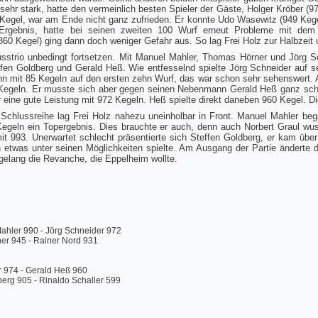
sehr stark, hatte den vermeinlich besten Spieler der Gäste, Holger Kröber (97
 Kegel, war am Ende nicht ganz zufrieden. Er konnte Udo Wasewitz (949 Kege
 Ergebnis, hatte bei seinen zweiten 100 Wurf erneut Probleme mit de
0 Kegel) ging dann doch weniger Gefahr aus. So lag Frei Holz zur Halbzeit 
sstrio unbedingt fortsetzen. Mit Manuel Mahler, Thomas Hörner und Jörg S
effen Goldberg und Gerald Heß. Wie entfesselnd spielte Jörg Schneider auf s
nn mit 85 Kegeln auf den ersten zehn Wurf, das war schon sehr sehenswert. 
Kegeln. Er musste sich aber gegen seinen Nebenmann Gerald Heß ganz schön
eine gute Leistung mit 972 Kegeln. Heß spielte direkt daneben 960 Kegel. Die
Schlussreihe lag Frei Holz nahezu uneinholbar in Front. Manuel Mahler beg
egeln ein Topergebnis. Dies brauchte er auch, denn auch Norbert Graul wus
it 993. Unerwartet schlecht präsentierte sich Steffen Goldberg, er kam übe
etwas unter seinen Möglichkeiten spielte. Am Ausgang der Partie änderte d
elang die Revanche, die Eppelheim wollte.
ahler 990 - Jörg Schneider 972
er 945 - Rainer Nord 931
r 974 - Gerald Heß 960
erg 905 - Rinaldo Schaller 599