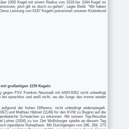
 über 1000 Kegel mit einem Radius von 1018 bis 1044 Kegel ist
tossen, jetzt gilt es durch zu gehen", sagte Biebl. "Wir haben
 Diese Leistung von 6187 Kegeln pulverisiert unseren Klubrekord
 mit großartigen 1159 Kegeln
g gegen PSV Franken Neustadt mit 6493:6052 nicht unbedingt
ch bin sprachlos und weiß nicht, wo die Jungs das immer wieder
ufgrund der hohen Differenz, nicht unbedingt widerspiegelt.
067) und Mathias Hähnel (1149) für den KVW zu Beginn auf die
rgendwelche Schwächen zu erkennen. Mit seinem Top-Resultat
l Lohrer (1004) zu tun. Der Wolfsburger spielte an diesem Tag
r noch irgendeine Ruhephase. Mit Durchgängen von 286, 284, 273