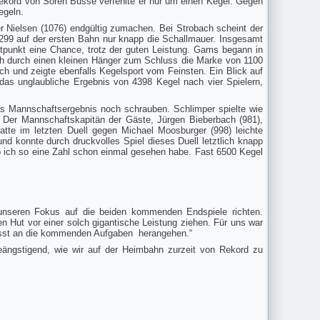
rekord von Sören Busse verfehlte er nur um einen Kegel. Gegen
egeln.
 Nielsen (1076) endgültig zumachen. Bei Strobach scheint der
t 299 auf der ersten Bahn nur knapp die Schallmauer. Insgesamt
itpunkt eine Chance, trotz der guten Leistung. Gams begann in
lich durch einen kleinen Hänger zum Schluss die Marke von 1100
ch und zeigte ebenfalls Kegelsport vom Feinsten. Ein Blick auf
 das unglaubliche Ergebnis von 4398 Kegel nach vier Spielern,
s Mannschaftsergebnis noch schrauben. Schlimper spielte wie
t. Der Mannschaftskapitän der Gäste, Jürgen Bieberbach (981),
tte im letzten Duell gegen Michael Moosburger (998) leichte
nd konnte durch druckvolles Spiel dieses Duell letztlich knapp
 ob ich so eine Zahl schon einmal gesehen habe. Fast 6500 Kegel
unseren Fokus auf die beiden kommenden Endspiele richten.
 Hut vor einer solch gigantische Leistung ziehen. Für uns war
wusst an die kommenden Aufgaben herangehen.“
ängstigend, wie wir auf der Heimbahn zurzeit von Rekord zu