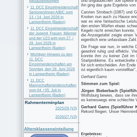
und unglaublichen 306 spielte 
Neuausbildungen
ihn ging das gute Ergebnis von
11. DCC Einzelmeisterschaft
Carsten Strobach (1087) und G
Senioren/innen A/B/C vom
Knoten nun auch zu Hause endli
13. / 14. Juni 2026 in
war es eine fantastische Leist
Lampertheim (Baden)
den ersten Würfen etwas schwac
11. DCC Einzelmeisterschaft
Kegeln nicht erreichen konnte,
der Jugend, Frauen, Männer
die Anzeigetafel zeigte einen
und der U23 w/m vom 27. /
eigentlich eine unfassbare Zahl
28. Juni 2026 in
Die Frage war nun, in welche
Lampertheim (Baden)
gewohnt ruhig und effektiv. V
Wichtiger Hinweis zu den
konnte ihm zu keiner Zeit im 
11. DCC
Startprobleme. Es entwickelte 
Einzelmeisterschaften am
für sich entscheiden. Am Ende 
Sonntag, den 28. Juni 2026
ist eigentlich kaum vorstellbar
in Lampertheim (Baden)
Gerhard Gams
11. DCC
Stimmen zum Spiel:
Mannschaftsmeisterschaften
vom 04. / 05. Juli in
Jürgen Bieberbach (Spielfüh
Lampertheim (Baden)
Wolfsburg bewies, dass sie ihr
es keineswegs eine schlechte V
Rahmenterminplan
Gerhard Gams (Spielführer
2025/26 (V3)
Rekord fliegen. Unser Heimnimb
2026/27 (V3)
__________________________
Altersklasseneinteilung
Ergebnisse: