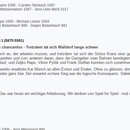
Gams 1095 - Carsten Strobach 1087
 Wassersleben 1067 - Jens-Uwe Weiß 1017
ger 1005 - Michael Lohrer 1004
n Bieberbach 988 - Jürgen Bieberbach 981
 1 (5875:5591)
chancenlos - Trotzdem tat sich Walldorf lange schwer
ch an, der arbeiten musste, und trotzdem tat sich der Stolze Kranz eine g
fspielten und zum anderen daran, dass die Gastgeber zwei Bahnen benötigte
rlauf, und Zeljko Rapo, Viktor Pytlik und Frank Steffan konnten sich zunehme
 bereits erwähnte Kai Münch an allen Ecken und Enden. Ohne zu glänzen, do
eler ganz klar. Der erwartet sichere Sieg war die logische Konsequenz. Dabe
Das war heute ein wichtiger Arbeitssieg. Wir denken von Spiel für Spiel - ma
an 1006 - Jens Weinmann 986