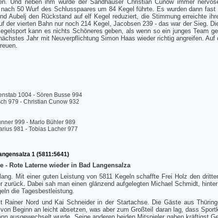
ollen. Und neben ihm wurde der Sandhäuser Christian Cunow immer nervös
 nach 50 Wurf des Schlusspaares um 84 Kegel führte. Es wurden dann fast
d Aubelj den Rückstand auf elf Kegel reduziert, die Stimmung erreichte ihr
uf der vierten Bahn nur noch 214 Kegel, Jacobsen 239 - das war der Sieg. Di
Kegelsport kann es nichts Schöneres geben, als wenn so ein junges Team g
ächstes Jahr mit Neuverpflichtung Simon Haas wieder richtig angreifen. A
freuen.
enstab 1004 - Sören Busse 994
ch 979 - Christian Cunow 932
unner 999 - Marlo Bühler 989
rius 981 - Tobias Lacher 977
angensalza 1 (5811:5641)
he - Rote Laterne wieder in Bad Langensalza
ng. Mit einer guten Leistung von 5811 Kegeln schaffte Frei Holz den dritte
 zurück. Dabei sah man einen glänzend aufgelegten Michael Schmidt, hinte
eln die Tagesbestleistung.
 Rainer Nord und Kai Schneider in der Startachse. Die Gäste aus Thüringe
 von Beginn an leicht absetzen, was aber zum Großteil daran lag, dass Sportk
ann ausgewechselt wurde. Seine anderen beiden Mitspieler gaben kräftigst 