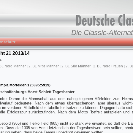
Die Classic-Alternat
enschutz
ht 21 2013/14
34
 BL Nord Männer
|
2. BL Mitte Männer
|
2. BL Süd Männer
|
2. BL Nord Frauen
|
2. B
mpia Mörfelden 1 (5895:5919)
Aschaffenburgs Horst Schlett Tagesbester
hnfrei Damm die Mannschaft aus dem nahegelegenen Mörfelden zum Heimspi
lverlauf bedeutete. Nach dem etwas überraschenden, aber überaus wicht
ch im vorderen Mittelfeld der Tabelle festsetzen zu können. Dagegen hatte si
ie Erfolgsspur zurückzufinden. Nach dem Motto "befreit aufspielen und s
ebold (965) und Heiko Held (985) nicht so stark wie erwartet, so daß die Bah
n. Dass die 1005 von Horst letztendlich der Tagesbestwert sein sollten, ah
aarung sehen, dass beide Teams unbedingt gewinnen wollten.