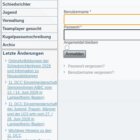
Schiedsrichter
Benutzername
*
Jugend
Verwaltung
Passwort
*
Teamplayer gesucht
Kugelpassumschreibung
Angemeldet bleiben
Archiv
Letzte Änderungen
Anmelden
Onlinefortbildungen der
SchiedsrichterInnen 2026
Passwort vergessen?
und Information zu
Benutzername vergessen?
Neuausbildungen
11. DCC Einzelmeisterschaft
Senioren/innen A/B/C vom
13. / 14. Juni 2026 in
Lampertheim (Baden)
11. DCC Einzelmeisterschaft
der Jugend, Frauen, Männer
und der U23 w/m vom 27. /
28. Juni 2026 in
Lampertheim (Baden)
Wichtiger Hinweis zu den
11. DCC